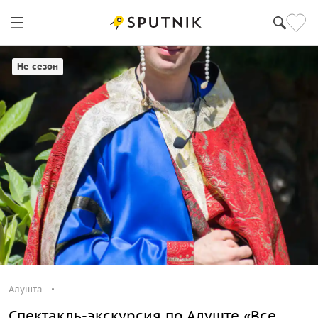
Не сезон
Алушта
Спектакль-экскурсия по Алуште «Все