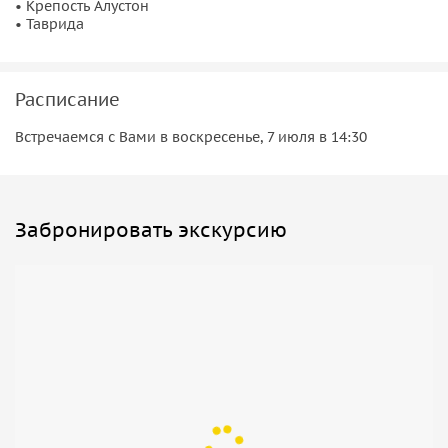
• Крепость Алустон
учебниках. Это прогулка, где история переплетается с
• Таврида
театром, а прошлое становится ближе и понятнее.
Расписание
Встречаемся с Вами в воскресенье, 7 июля в 14:30
Забронировать экскурсию