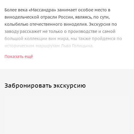
Более века «Массандра» занимает особое место в
винодельческой отрасли России, являясь, по сути,
колыбелью отечественного виноделия. Экскурсия по
заводу расскажет не только о производстве и самой
большой коллекции вин мира, мы также пройдемся по
историческим маршрутам Льва Голицына.
Показать ещё
Всего в коллекции около миллиона бутылок вина.
Старейшим из них является Херес-де-ля-Фронтера 1775
года. На дегустации у вас будет возможность попробовать
на вкус самых ярких представителей массандровских вин.
Забронировать экскурсию
Организационные детали:
• Обратите внимание, входные билеты на объекты показа
оплачиваются дополнительно;
• С собой нужно иметь деньги на входной билет и на
приобретение напитков в фирменном магазине;
• Дети от 6 до 18 лет допускаются на экскурсию по заводу,