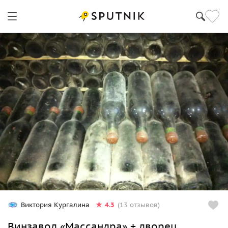
4.3
Виктория Кургалина
(13 отзывов)
Винзавод «Массандра» + дворец