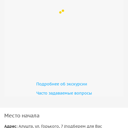
на время дегустации родителями, ребёнку
предоставляется место для ожидания взрослых.
• Возможно посещение дворца Александра III в
Массандре, по желанию.
• В осенне-зимний период перед бронированием
уточняйте, пожалуйста, состоится ли экскурсия.
Подробнее об экскурсии
Часто задаваемые вопросы
Место начала
Адрес:
Алушта, ул. Горького, 7 (подберем для Вас