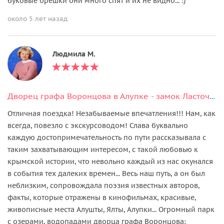
буковые орешки они много спят и их не видно... :)
около 5 лет назад
Людмила М.
Дворец графа Воронцова в Алупке - замок Ласточкино гнездо - Ялта
Отличная поездка! Незабываемые впечатления!!! Нам, как
всегда, повезло с экскурсоводом! Слава буквально
каждую достопримечательность по пути рассказывала с
таким захватывающим интересом, с такой любовью к
крымской истории, что невольно каждый из нас окунался
в события тех далеких времен... Весь наш путь, а он был
неблизким, сопровождала поэзия известных авторов,
факты, которые отражены в кинофильмах, красивые,
живописные места Алушты, Ялты, Алупки... Огромный парк
с озерами, водопадами дворца графа Воронцова;