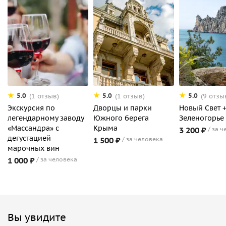
5.0
5.0
5.0
(1 отзыв)
(1 отзыв)
(9 отзы
Экскурсия по
Дворцы и парки
Новый Свет 
легендарному заводу
Южного берега
Зеленогорье
«Массандра» с
Крыма
3 200 ₽
за ч
дегустацией
1 500 ₽
за человека
марочных вин
1 000 ₽
за человека
Вы увидите