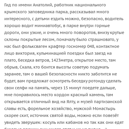
Гид по имени Анатолий, работник национального
крымского заповедника парка, рассказывал много
интересного, с детьми ездить можно, безопасно, водитель
хорошо водит миниавтобус, в парке внутри горные
дороги, они узкие, и очень много поворотов, внизу крутые
склоны покрытые лесом, поначалу было страшновато, у
нас был фольксваген крафтер госномер 048, контактное
лицо виктория, кульминацией поездки был заезд на
плато, беседка ветров, 1423метра, открытое место, там
обрыв, Скала, кто боится высоты советую подумать
заранее, там о вашей безопасности никто заботится не
будет, вам предложат осмотреть беседку ротонду сделать
свои селфи на память, через 15 минут поедете дальше,
мне понравилось место кордон красный камень, там
открывается отличный вид на Ялту, и музей партизанской
славы есть, форельное хозяйство, мужской Монастырь
скорее скит, источник святой воды, можно если повезёт
увидеть зверушек: косуль или кабанов но так как они едят