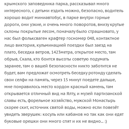
крымского заповедника парка, рассказывал много
интересного, с детьми ездить можно, безопасно, водитель
хорошо водит миниавтобус, в парке внутри горные
дороги, они узкие, и очень много поворотов, внизу крутые
склоны покрытые лесом, поначалу было страшновато, у
нас был фольксваген крафтер госномер 048, контактное
лицо виктория, кульминацией поездки был заезд на
плато, беседка ветров, 1423метра, открытое место, там
обрыв, Скала, кто боится высоты советую подумать
заранее, там о вашей безопасности никто заботится не
будет, вам предложат осмотреть беседку ротонду сделать
свои селфи на память, через 15 минут поедете дальше,
мне понравилось место кордон красный камень, там
открывается отличный вид на Ялту, и музей партизанской
славы есть, форельное хозяйство, мужской Монастырь
скорее скит, источник святой воды, можно если повезёт
увидеть зверушек: косуль или кабанов но так как они едят
буковые орешки они много спят и их не видно... :)