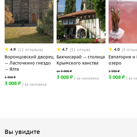
4.9
4.7
4.0
(12 отзывов)
(31 отзыв)
(3 отзы
Воронцовский дворец
Бахчисарай — столица
Евпатория и
— Ласточкино гнездо
Крымского ханства
озеро
— Ялта
3 008 ₽
3 008 ₽
за человека
за ч
3 008 ₽
за человека
Вы увидите