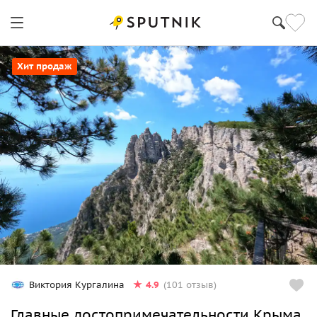
Хит продаж
4.9
Виктория Кургалина
(101 отзыв)
Главные достопримечательности Крыма