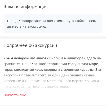
Важная информация
Перед бронированием обязательно уточняйте – есть
ли места на экскурсию.
Подробнее об экскурсии
Крым
недаром называют «миром в миниатюре»: здесь на
сравнительно небольшой территории соседствуют море,
горы, заповедные леса, дворцы и старинные курорты. Эта
экскурсия позволит всего за один день увидеть самые
известные и живописные места Южного берега Крыма и
почувствовать атмосферу полуострова.
Показать ещё
Путешествие начнётся с посещения
Воронцовского
дворца
в Алупке — одного из самых красивых дворцовых