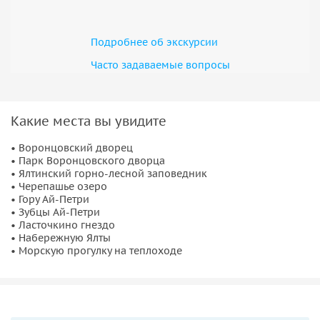
моря.
Завершится экскурсия прогулкой по
набережной Ялты
и
Подробнее об экскурсии
морским путешествием на теплоходе. С воды Южный
Часто задаваемые вопросы
берег Крыма выглядит особенно впечатляюще: отвесные
скалы, дворцы, бухты и зелёные склоны открываются
совершенно с другой стороны. Эта поездка подойдёт тем,
Какие места вы увидите
кто хочет за один день увидеть главные символы Крыма и
получить яркое впечатление от полуострова.
• Воронцовский дворец
• Парк Воронцовского дворца
• Ялтинский горно-лесной заповедник
• Черепашье озеро
• Гору Ай-Петри
• Зубцы Ай-Петри
• Ласточкино гнездо
• Набережную Ялты
• Морскую прогулку на теплоходе