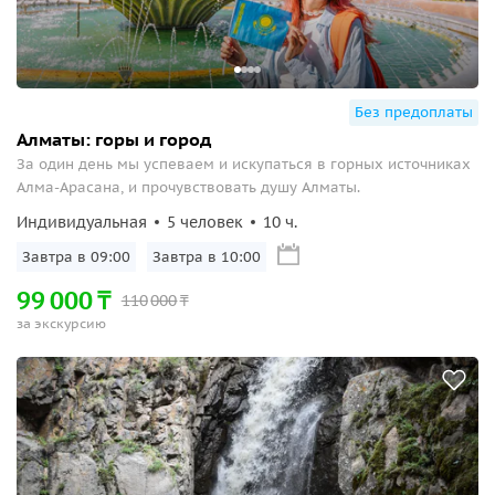
Без предоплаты
Алматы: горы и город
За один день мы успеваем и искупаться в горных источниках
Алма-Арасана, и прочувствовать душу Алматы.
Индивидуальная
5 человек
10 ч.
Завтра в 09:00
Завтра в 10:00
99
000
₸
110
000
₸
за экскурсию