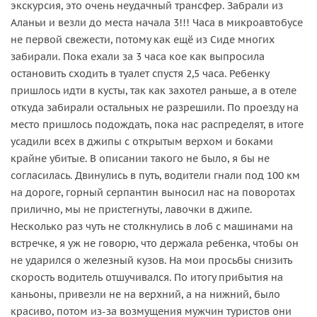
экскурсия, это очень неудачный трансфер. Забрали из
Аланьи и везли до места начала 3!!! Часа в микроавтобусе
не первой свежести, потому как ещё из Сиде многих
забирали. Пока ехали за 3 часа кое как выпросила
остановить сходить в туалет спустя 2,5 часа. Ребенку
пришлось идти в кусты, так как захотел раньше, а в отеле
откуда забирали остальных не разрешили. По проезду на
место пришлось подождать, пока нас распределят, в итоге
усадили всех в джипы с открытым верхом и боками
крайне убитые. В описании такого не было, я бы не
согласилась. Двинулись в путь, водители гнали под 100 км
на дороге, горный серпантин выносил нас на поворотах
прилично, мы не пристегнуты, лавочки в джипе.
Несколько раз чуть не столкнулись в лоб с машинами на
встречке, я уж не говорю, что держала ребенка, чтобы он
не ударился о железный кузов. На мои просьбы снизить
скорость водитель отшучивался. По итогу прибытия на
каньоны, привезли не на верхний, а на нижний, было
красиво, потом из-за возмущения мужчин туристов они