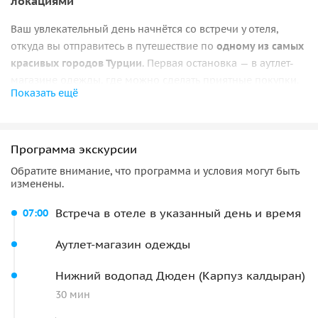
локациями
Ваш увлекательный день начнётся со встречи у отеля,
откуда вы отправитесь в путешествие по
одному из самых
красивых городов Турции
. Первая остановка — в аутлет-
магазине одежды, где можно сделать приятные покупки.
Показать ещё
Затем вы отправитесь к живописному Нижнему водопаду
Дюден (Карпуз Калдыран), где сможете насладиться
прохладой и сделать яркие фотографии на фоне
Программа экскурсии
бурлящих потоков.
Обратите внимание, что программа и условия могут быть
История и культура Турции
изменены.
После прогулки вас ждёт обед в уютном ресторане. И
Встреча в отеле в указанный день и время
07:00
далее — насыщенная пешеходная экскурсия по старому
городу Калеичи. Вы увидите Ворота Адриана, послушаете
Аутлет-магазин одежды
увлекательный рассказ гида и сделаете красивые снимки.
Пройдёте мимо мощных внешних стен — древних
Нижний водопад Дюден (Карпуз калдыран)
укреплений, сохранившихся со времён античности.
30 мин
Прогуляетесь по узким улочкам среди старинных