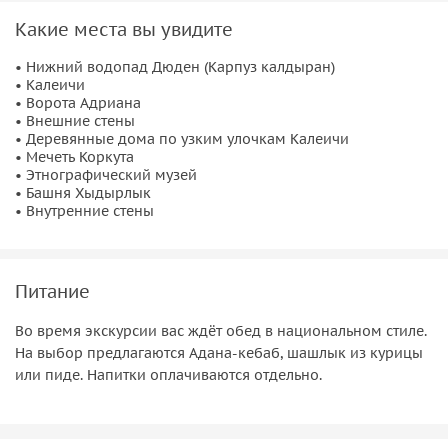
Внутренние стены
Какие места вы увидите
Возвращение в отели
• Нижний водопад Дюден (Карпуз калдыран)
• Калеичи
• Ворота Адриана
• Внешние стены
• Деревянные дома по узким улочкам Калеичи
• Мечеть Коркута
• Этнографический музей
• Башня Хыдырлык
• Внутренние стены
Питание
Во время экскурсии вас ждёт обед в национальном стиле.
На выбор предлагаются Адана-кебаб, шашлык из курицы
или пиде. Напитки оплачиваются отдельно.