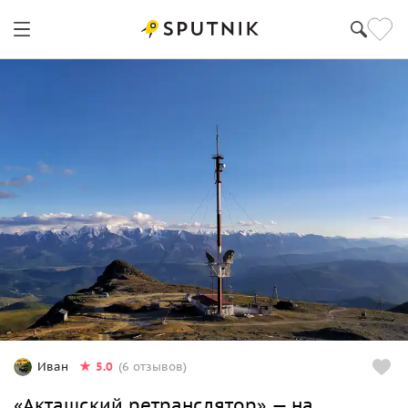
5.0
Иван
(6 отзывов)
«Акташский ретранслятор» — на