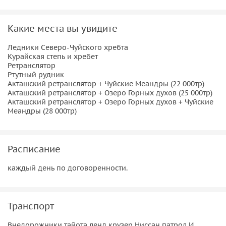
Важная информация
Необходимо взять тёплые вещи — на вершине может быть
Какие места вы увидите
холодно и сильный ветер, даже если внизу стоит жара.
Ледники Северо-Чуйского хребта
Курайская степь и хребет
Ретранслятор
Ртутный рудник
Акташский ретранслятор + Чуйские Меандры (22 000тр)
Акташский ретранслятор + Озеро Горных духов (25 000тр)
Акташский ретранслятор + Озеро Горных духов + Чуйские
Меандры (28 000тр)
Расписание
каждый день по договоренности.
Транспорт
Внедорожники тайота ленд крузер Ниссан патрол И