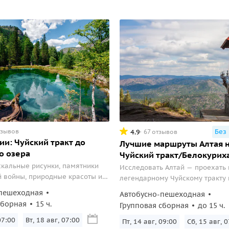
тзывов
Без
4.9
67 отзывов
ии: Чуйский тракт до
Лучшие маршруты Алтая н
о озера
Чуйский тракт/Белокурих
кальные рисунки, памятники
Исследовать Алтай — проехать 
 войны, природные красоты и
легендарному Чуйскому тракту 
ое в однодневном групповом
посетить курортную Белокуриху
пешеходная
Автобусно-пешеходная
кому тракту.
сборная
15 ч.
Групповая сборная
до 15 ч.
07:00
Вт, 18 авг, 07:00
Пт, 14 авг, 09:00
Сб, 15 авг, 