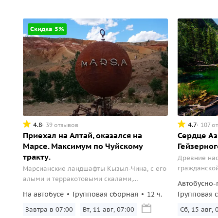
Скидка 5%
4.8
4.7
39 отзывов
107 о
Приехал на Алтай, оказался на
Сердце Аз
Марсе. Максимум по Чуйскому
Гейзерног
тракту.
Древние нас
гражданской
Марсианские ландшафты Кызыл-Чина, с его
многое друг
алыми и терракотовыми скалами,
Автобусно-
туре по Чуйс
переместят вас на другую планету, подарив
На автобусе
Групповая сборная
12 ч.
Групповая 
незабываемые впечатления.
Завтра в 07:00
Вт, 11 авг, 07:00
Сб, 15 авг, 