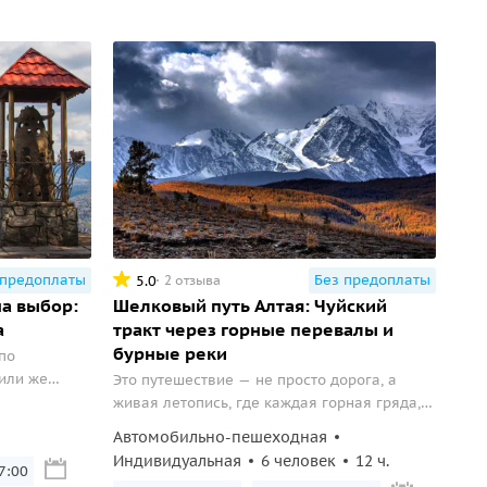
 предоплаты
Без предоплаты
5.0
2 отзыва
а выбор:
Шелковый путь Алтая: Чуйский
а
тракт через горные перевалы и
бурные реки
по
или же
Это путешествие — не просто дорога, а
.
живая летопись, где каждая горная гряда,
петля серпантина и речной порог хранят
Автомобильно-пешеходная
память о караванах кочевников, купцов и
Индивидуальная
6 человек
12 ч.
07:00
исследователей...