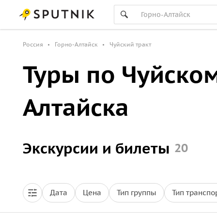
Россия
Горно-Алтайск
Чуйский тракт
Туры по Чуйском
Алтайска
Экскурсии и билеты
20
Дата
Цена
Тип группы
Тип транспо