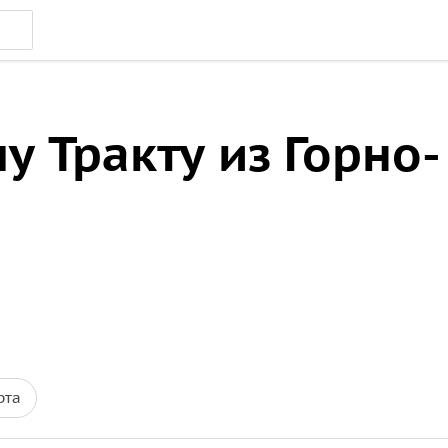
у Тракту из Горно-
рта