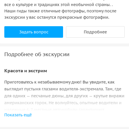
все о культуре и традициях этой необычной страны. .
исключен Belly Dance Show .
Наши гиды также отличные фотографы, поэтому после
экскурсии у вас останутся прекрасные фотографии.
Задать вопрос
Подробнее
Подробнее об экскурсии
Красота и экстрим
Приготовьтесь к незабываемому дню! Вы увидите, как
выглядит пустыня глазами водителя-экстремала. Там, где
для одних — песчаные дюны, для других
—
крутые виражи
американских горок. Не волнуйтесь, опытные водители и
надежные 6-7-местные автомобили гарантируют
Показать ещё
безопасность поездки. Перед вашими глазами
развернется настоящее восточное шоу с танцем живота,