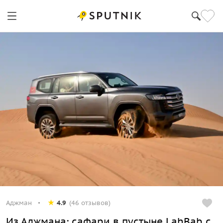
Аджман
4.9
(46 отзывов)
Из Аджмана: сафари в пустыне LahBab с