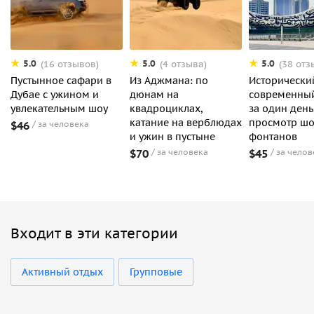
5.0
5.0
5.0
(16 отзывов)
(4 отзыва)
(38 отз
Пустынное сафари в
Из Аджмана: по
Исторически
Дубае с ужином и
дюнам на
современны
увлекательным шоу
квадроциклах,
за один день
катание на верблюдах
просмотр шо
$46
за человека
и ужин в пустыне
фонтанов
$70
за человека
$45
за челов
Входит в эти категории
Активный отдых
Групповые