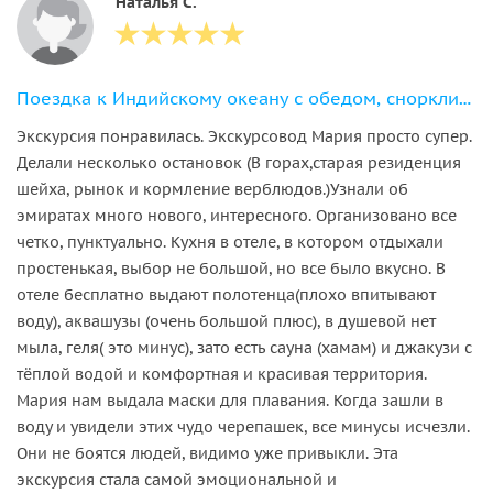
Наталья С.
Поездка к Индийскому океану с обедом, снорклинг в Фуджейре
Экскурсия понравилась. Экскурсовод Мария просто супер.
Делали несколько остановок (В горах,старая резиденция
шейха, рынок и кормление верблюдов.)Узнали об
эмиратах много нового, интересного. Организовано все
четко, пунктуально. Кухня в отеле, в котором отдыхали
простенькая, выбор не большой, но все было вкусно. В
отеле бесплатно выдают полотенца(плохо впитывают
воду), аквашузы (очень большой плюс), в душевой нет
мыла, геля( это минус), зато есть сауна (хамам) и джакузи с
тёплой водой и комфортная и красивая территория.
Мария нам выдала маски для плавания. Когда зашли в
воду и увидели этих чудо черепашек, все минусы исчезли.
Они не боятся людей, видимо уже привыкли. Эта
экскурсия стала самой эмоциональной и