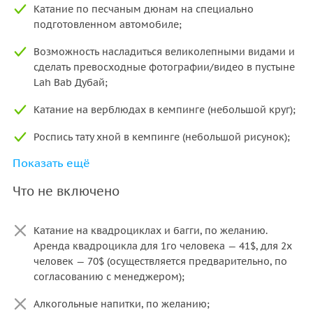
Катание по песчаным дюнам на специально
подготовленном автомобиле;
Возможность насладиться великолепными видами и
сделать превосходные фотографии/видео в пустыне
Lah Bab Дубай;
Катание на верблюдах в кемпинге (небольшой круг);
Роспись тату хной в кемпинге (небольшой рисунок);
Показать ещё
Шоу-программа (Belly Dance Show, Fire show, Tanoura
Show);
Что не включено
ПРЕМИУМ ужин- live cooking - барбекю, салаты, паста,
фрукты, национальные сладости, прохладительные и
Катание на квадроциклах и багги, по желанию.
горячие напитки;
Аренда квадроцикла для 1го человека — 41$, для 2х
человек — 70$ (осуществляется предварительно, по
Трансфер: доставка от/до места проведения
согласованию с менеджером);
экскурсии, в случае проживания туристов в Шарджа,
Дубай и Аджман;
Алкогольные напитки, по желанию;