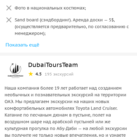
С ноября по апрель взять тёплые вещи, вечером
Фото в национальных костюмах;
может быть прохладно.
Sand board (сэндбординг). Аренда доски — 5$,
(осуществляется предварительно, по согласованию с
менеджером);
Показать ещё
Трансфер из апартаментов и отелей, к которым
подходят гости самостоятельно - бронирование
экскурсии осуществляется по предоплате 25%
DubaiToursTeam
Трансфер из Al Maha Resort, Bab al-Shams, Jebel Ali,
4.5
195 экскурсий
Investment City, Ibn Battuta ,JVC,Discovery
Garden,Production City, Дубай Мотор Сити возможен
Наша компания более 19 лет работает над созданием
за дополнительную плату и только по предоплате.
необычных и познавательных экскурсий на территории
ОАЭ. Мы предлагаем экскурсии на наших новых
Для определения правильной стоимости за
комфортабельных автомобилях Toyota Land Cruiser.
экскурсию с удаленного района и согласования
Катание по песчаным дюнам в пустыне, полет на
вашей локации, пожалуйста, свяжитесь с нашим
воздушном шаре над арабской пустыней или же
специалистом.
культурная прогулка по Абу-Даби — на любой экскурсии
вы получите не только новые впечатления, но и узнаете
Во время Священного месяца Рамадан из программы