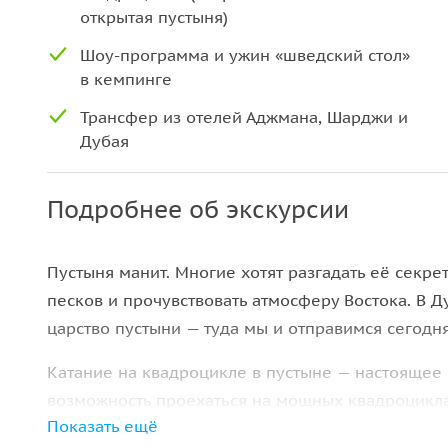
открытая пустыня)
Шоу-программа и ужин «шведский стол»
в кемпинге
Трансфер из отелей Аджмана, Шарджи и
Дубая
Подробнее об экскурсии
Пустыня манит. Многие хотят разгадать её секре
песков и прочувствовать атмосферу Востока. В Д
царство пустыни — туда мы и отправимся сегодня
Катание на квадроцикле в пустыне — настоящее
возможность проехаться на мощных квадроциклах
Показать ещё
Пустынное сафари на квадроциклах будет интере