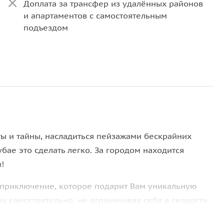
Доплата за трансфер из удалённых районов
и апартаментов с самостоятельным
подъездом
ты и тайны, насладиться пейзажами бескрайних
убае это сделать легко. За городом находится
!
 приключение, которое подарит Вам уникальную
 самостоятельно, не ограничивая себя в скорости.
сно всем любителям экстремального отдыха, а так