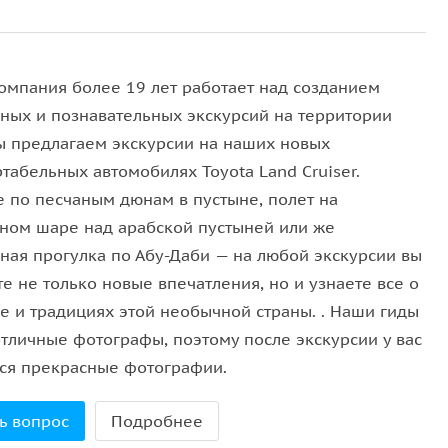
ом и почувствовать адреналин.
и от типа билета — либо в огороженной зоне, либо
омпания более 19 лет работает над созданием
ных и познавательных экскурсий на территории
ебольшой круг), роспись хной (небольшой рисунок),
ы предлагаем экскурсии на наших новых
я Рамадана танец живота не проводится.
табельных автомобилях Toyota Land Cruiser.
на по предварительному запросу за доплату.
е по песчаным дюнам в пустыне, полет на
ланию.
ном шаре над арабской пустыней или же
 Maha Resort, Bab al-Shams, Jebel Ali, Investment
рная прогулка по Абу-Даби — на любой экскурсии вы
City, Dubai Motor City.
е не только новые впечатления, но и узнаете все о
ом — предоплата 25%.
ре и традициях этой необычной страны. . Наши гиды
ть прохладно — рекомендуем взять тёплую одежду.
отличные фотографы, поэтому после экскурсии у вас
тся прекрасные фотографии.
ь вопрос
Подробнее