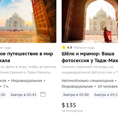
4.9
нг гида
Рейтинг гида
ое путешествие в мир
Шёлк и мрамор: Ваша
хала
фотосессия у Тадж-Ма
из Дели в Агру, чтобы встретить
Станьте героиней легенды на
еличественного Тадж-Махала.
индивидуальной фотосессии у 
Махала: профессиональный фо
иле
Индивидуальная
Автомобильно-пешеходная
создаст ваши портреты в образ
7 ч.
Индивидуальная
10 человек
Великих Моголов на рассвете.
:30
Завтра в 02:45
Завтра в 05:00
Завтра в 05:1
$
135
за экскурсию