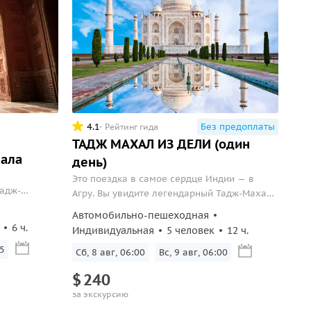
4.1
Без предоплаты
Рейтинг гида
ТАДЖ МАХАЛ ИЗ ДЕЛИ (один
хала
день)
Это поездка в самое сердце Индии — в
Тадж-
Агру. Вы увидите легендарный Тадж-Махал,
тограф
прикоснётесь к истории и увезёте с собой
Автомобильно-пешеходная
е эпохи
воспоминания, которые останутся навсегда.
6 ч.
Индивидуальная
5 человек
12 ч.
5
Сб, 8 авг, 06:00
Вс, 9 авг, 06:00
$
240
за экскурсию