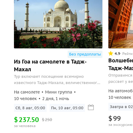
4.9
Рейти
Без предоплаты
Волшебн
Из Гоа на самолете в Тадж-
Тадж-Ма
Махал
Отправимся 
Тур включает посещение всемирно
рассвет у в
известного Тадж-Махала, величественного
Красного Форта в Агре и главных
На автомоб
На самолете
Мини группа
достопримечательностей Дели.
10 человек
10 человек
2 дня, 1 ночь
Завтра в 02
Сб, 8 авг, 05:00
Пн, 10 авг, 05:00
$
99
$
237.50
$
250
за экскурсию
за человека