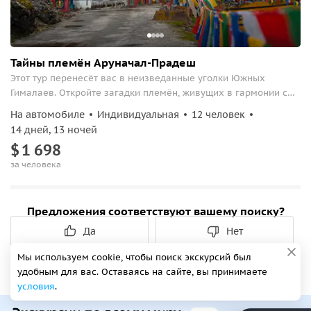
Тайны племён Аруначал-Прадеш
Этот тур перенесёт вас в неизведанные уголки Южных
Гималаев. Откройте загадки племён, живущих в гармонии с
природой.
На автомобиле
Индивидуальная
12 человек
14 дней, 13 ночей
$
1
698
за человека
Предложения соответствуют вашему поиску?
Да
Нет
Мы используем cookie, чтобы поиск экскурсий был
удобным для вас. Оставаясь на сайте, вы принимаете
условия
.