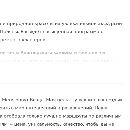
я и природной красоты на увлекательной экскурсии
 Поляны. Вас ждёт насыщенная программа с
режного кластеров.
щие виды
Ахштырского каньона
и живописная
 Также мы заедем в уютное «Греческое Подворье»,
 любителей гастрономии предусмотрена дегустация
 чая.
лимпийским парком
. Вы увидите исторический
пальм и эвкалиптов, увидите знаменитый Сочи
! Меня зовут Влада. Моя цель — улучшить ваш отдых
амму вид на Медальную площадь, ледовый дворец и
узить в мир путешествий и развлечений. Наша
я к набережной и насладиться зрелищным
шоу
а отобрала только лучшие маршруты по различным
ям — цена, уникальность, качество, чтобы вы не