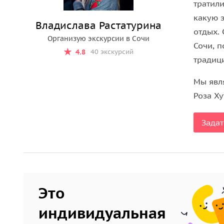
тратил
какую э
Владислава Растатурина
отдых.
Организую экскурсии в Сочи
Сочи, п
4.8
40 экскурсий
традиц
Мы явл
Роза Ху
Задат
Это
индивидуальная