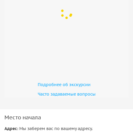
• Заедем в заброшенный ресторан — очень красивое
архитектурное место с мистической атмосферой.
• Отправимся в обратный путь.
Продолжительность поездки указана при старте из
Адлера, из других районов уточняйте при бронировании.
Подробнее об экскурсии
Часто задаваемые вопросы
Место начала
Адрес:
Мы заберем вас по вашему адресу.