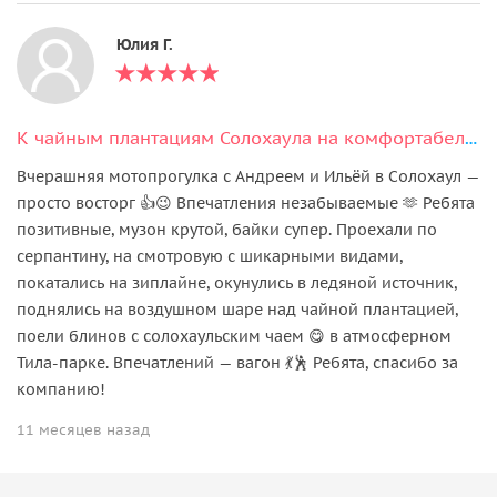
Юлия Г.
К чайным плантациям Солохаула на комфортабельном мотоцикле!
Вчерашняя мотопрогулка с Андреем и Ильёй в Солохаул —
просто восторг 👍😉 Впечатления незабываемые 🫶 Ребята
позитивные, музон крутой, байки супер. Проехали по
серпантину, на смотровую с шикарными видами,
покатались на зиплайне, окунулись в ледяной источник,
поднялись на воздушном шаре над чайной плантацией,
поели блинов с солохаульским чаем 😋 в атмосферном
Тила-парке. Впечатлений — вагон 💃🕺 Ребята, спасибо за
компанию!
11 месяцев назад