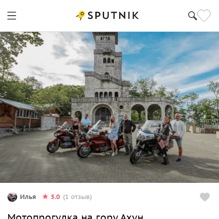
5.0
Илья
(1 отзыв)
Мотопрогулка на гору Ахун