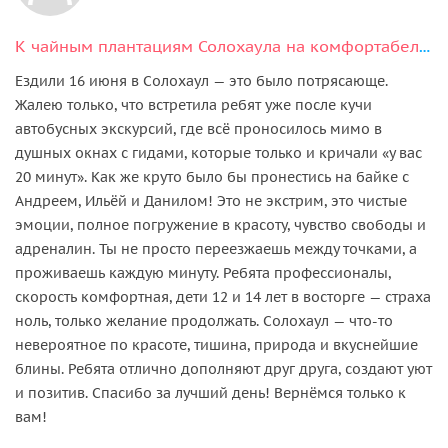
К чайным плантациям Солохаула на комфортабельном мотоцикле!
Ездили 16 июня в Солохаул — это было потрясающе.
Жалею только, что встретила ребят уже после кучи
автобусных экскурсий, где всё проносилось мимо в
душных окнах с гидами, которые только и кричали «у вас
20 минут». Как же круто было бы пронестись на байке с
Андреем, Ильёй и Данилом! Это не экстрим, это чистые
эмоции, полное погружение в красоту, чувство свободы и
адреналин. Ты не просто переезжаешь между точками, а
проживаешь каждую минуту. Ребята профессионалы,
скорость комфортная, дети 12 и 14 лет в восторге — страха
ноль, только желание продолжать. Солохаул — что-то
невероятное по красоте, тишина, природа и вкуснейшие
блины. Ребята отлично дополняют друг друга, создают уют
и позитив. Спасибо за лучший день! Вернёмся только к
вам!