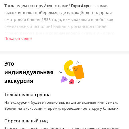
Тогда едем на гору Ахун с нами!
Гора Ахун
— самая
высокая точка побережья, где вас ждёт легендарная
смотровая башня 1936 года, взмывающая в небо, как
семиэтажный исполин! Башня в романском стиле —
словно декорация из средневековой сказки, а колесо
Показать ещё
обозрения дарит моменты, которые останутся в памяти
навсегда.
Бронируйте в любое время года — мы ездим без
перерывов на зиму!
Это
индивидуальная
С высоты колеса обозрения перед вами развернётся
панорама Кавказских вершин
и бескрайней
морской
экскурсия
глади
— дух захватывает!
Только ваша группа
Захватывающее приключение на мотоциклах
На экскурсии будете только вы, ваши знакомые или семья.
Время на экскурсии — время, проведенное в кругу близких
Дорога на гору — впечатляющий серпантин сквозь густой
лес, где за каждым поворотом — новые живописные
Персональный гид
виды. Это не просто поездка, это путешествие в сердце
Всегда в вашем распоряжении — скорректирует программу,