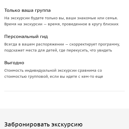
Захватите с собой полотенце и купальные
принадлежности, будет возможность поплавать.
Только ваша группа
На экскурсии будете только вы, ваши знакомые или семья.
Какие документы нужны для въезда в Абхазию
Время на экскурсии — время, проведенное в кругу близких
• Для взрослых: общегражданский или заграничный
Персональный гид
паспорт
Всегда в вашем распоряжении — скорректирует программу,
• Для детей до 14 лет в сопровождении родителей:
подскажет места для детей, где перекусить, что увидеть
свидетельство о рождении, в котором должно быть
отмечено гражданство РФ или заграничный паспорт.
Выгодно
• Для детей старше 14 лет: свидетельство о рождении РФ и
Стоимость индивидуальной экскурсии сравнима со
паспорт (загранпаспорт или внутренний).
стоимостью групповой, если вы идете с кем-то еще
• Для граждан до 18 летнего возраста, путешествующих с
третьими лицами, необходима нотариально заверенная
доверенность от родителей, в которой прописаны страна
Абхазия, дата и сроки поездки.
• Покинуть границы России не могут граждане,
проходящие военную службу, имеющие долги и
проблемы с законом, причастные к сведениям, которые
Забронировать экскурсию