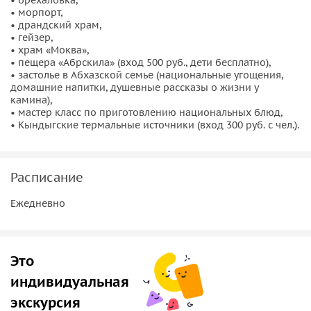
• морпорт,
скучно.
• драндский храм,
• гейзер,
Еще в маршруте есть уникальная пещера «Абрскила», где
• храм «Моква»,
вы будете идти по руслу реки в резиновых сапогах (их
• пещера «Абрскила» (вход 500 руб., дети бесплатно),
выдают там), длина маршрута 800 м. Те, кто был в ней,
• застолье в Абхазской семье (национальные угощения,
домашние напитки, душевные рассказы о жизни у
отмечали, что она намного интереснее пещеры в Новом
камина),
Афоне.
• мастер класс по приготовлению национальных блюд,
• Кындыгские термальные источники (вход 300 руб. с чел.).
Прогулка по Сухуму и Кындыгские термальные
источники
Расписание
Так же в поездке будет прогулка по столице Сухум, где мы
посмотрим город, набережную и попробуем
самые
Ежедневно
вкусные лодочки с яйцом в Абхазии в ресторане Нартаа
.
Ну, а завершится поездка релаксом в термальных
источниках Кындыг, где вы сможете
поплавать в
Это
природной горячей воде
, оздоровиться, расслабиться и
индивидуальная
получить массу приятных эмоций.
экскурсия