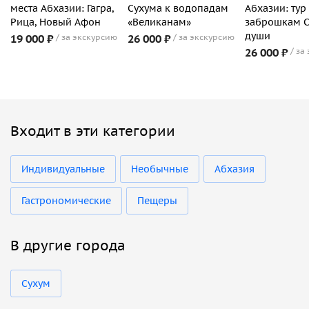
места Абхазии: Гагра,
Сухума к водопадам
Абхазии: тур
Рица, Новый Афон
«Великанам»
заброшкам 
души
19 000 ₽
за экскурсию
26 000 ₽
за экскурсию
26 000 ₽
за
Входит в эти категории
Индивидуальные
Необычные
Абхазия
Гастрономические
Пещеры
В другие города
Сухум