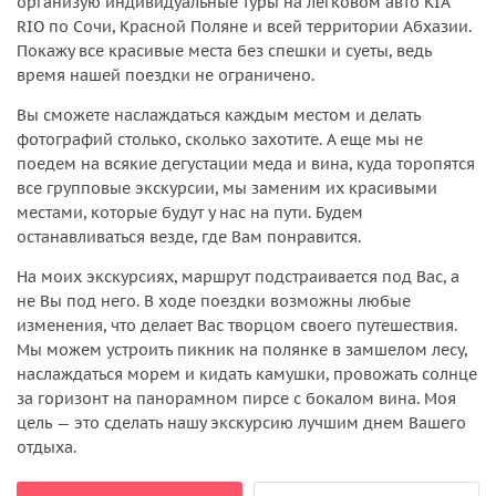
организую индивидуальные туры на легковом авто KIA
RIO по Сочи, Красной Поляне и всей территории Абхазии.
Покажу все красивые места без спешки и суеты, ведь
время нашей поездки не ограничено.
Вы сможете наслаждаться каждым местом и делать
фотографий столько, сколько захотите. А еще мы не
поедем на всякие дегустации меда и вина, куда торопятся
все групповые экскурсии, мы заменим их красивыми
местами, которые будут у нас на пути. Будем
останавливаться везде, где Вам понравится.
На моих экскурсиях, маршрут подстраивается под Вас, а
не Вы под него. В ходе поездки возможны любые
изменения, что делает Вас творцом своего путешествия.
Мы можем устроить пикник на полянке в замшелом лесу,
наслаждаться морем и кидать камушки, провожать солнце
за горизонт на панорамном пирсе с бокалом вина. Моя
цель — это сделать нашу экскурсию лучшим днем Вашего
отдыха.