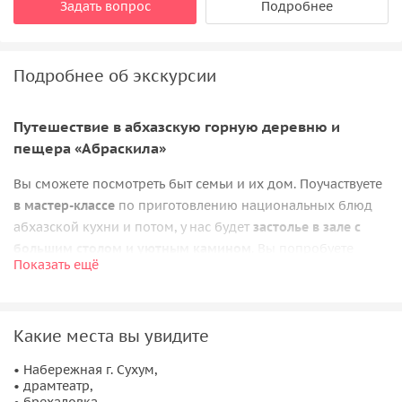
Задать вопрос
Подробнее
Подробнее об экскурсии
Путешествие в абхазскую горную деревню и
пещера «Абраскила»
Вы сможете посмотреть быт семьи и их дом. Поучаствуете
в мастер-классе
по приготовлению национальных блюд
абхазской кухни и потом, у нас будет
застолье в зале с
большим столом и уютным камином
. Вы попробуете
Показать ещё
такие блюда как мамалыга, ачапа, хачапур, мясо медведя,
кабана или косули, домашние сыры из козьего или
коровьего молока, буйволиный мацони. На участке растут
Какие места вы увидите
деревья мандарина, апельсина, киви и хурмы. Все эти
фрукты вы можете собрать своими руками. Также у хозяев
• Набережная г. Сухум,
много домашнего скота — буйволы, телята, козы, овцы,
• драмтеатр,
куры, лошадки. Поэтому вашим детям тоже не будет
• брехаловка,