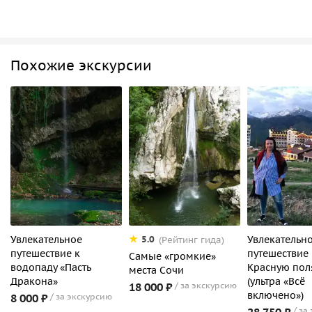
Похожие экскурсии
Увлекательное
Увлекательн
5.0
(Рейтинг гида)
путешествие к
путешествие
Самые «громкие»
водопаду «Пасть
Красную пол
места Сочи
Дракона»
(ультра «Всё
18 000 ₽
за экскурсию
включено»)
8 000 ₽
за экскурсию
28 750 ₽
за