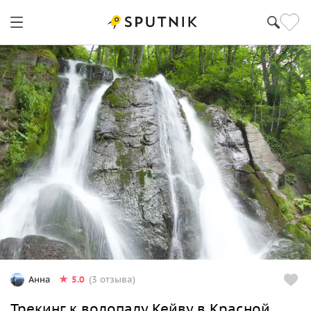
5.0
Анна
(3 отзыва)
Трекинг к водопаду Кейву в Красной