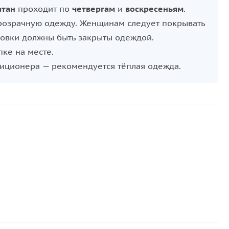
атан
проходит по
четвергам
и
воскресеньям
.
прозрачную одежду. Женщинам следует покрывать
ровки должны быть закрыты одеждой.
пке на месте.
диционера — рекомендуется тёплая одежда.