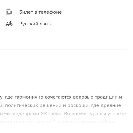
Билет в телефоне
Русский язык
у, где гармонично сочетаются вековые традиции и
й, политических решений и роскоши, где древние
ыми шедеврами XXI века. Во время тура вы узнаете
жизни местных жителей, а также увидите районы,