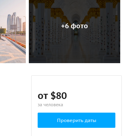
+6 фото
от $80
за человека
Проверить даты