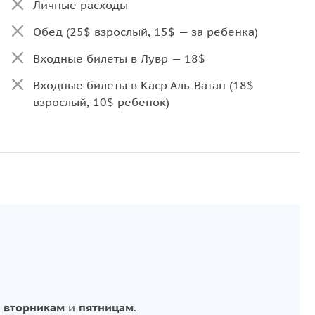
Личные расходы
Обед (25$ взрослый, 15$ — за ребенка)
Входные билеты в Лувр — 18$
Входные билеты в Каср Аль-Ватан (18$
взрослый, 10$ ребенок)
Абайя для посещения мечети
о
вторникам
и
пятницам
.