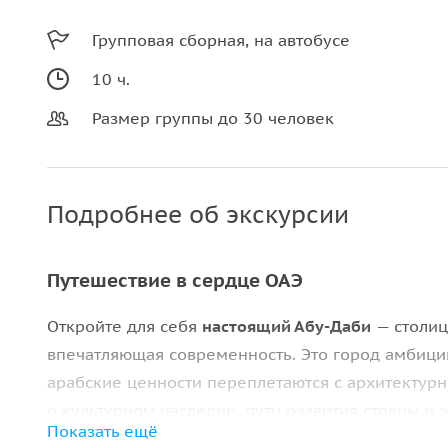
Групповая сборная, на автобусе
10 ч.
Размер группы до 30 человек
Подробнее об экскурсии
Путешествие в сердце ОАЭ
Откройте для себя
настоящий Абу-Даби
— столиц
впечатляющая современность. Это город амбици
арабские ценности переплетаются с архитектурн
о культурном наследии, пути развития страны и 
Показать ещё
где располагаются резиденции шейхов.