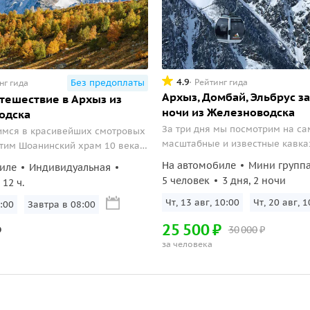
4.9
Рейтинг гида
Без предоплаты
нг гида
Архыз, Домбай, Эльбрус за 
утешествие в Архыз из
ночи из Железноводска
одска
За три дня мы посмотрим на с
имся в красивейших смотровых
масштабные и известные кавка
етим Шоанинский храм 10 века,
курорты: знаменитый Эльбрус, 
большой треккинг к гроту
На автомобиле
Мини групп
иле
Индивидуальная
мечтают тысячи альпинистов, 
шта, где в 1999 году
5 человек
3 дня, 2 ночи
12 ч.
Домбай с его сказочным Тебер
загадочный Лик Христа.
заповедником и современный А
Чт, 13 авг, 10:00
Чт, 20 авг, 1
:00
Завтра в 08:00
самым древним христианским 
25
500
₽
₽
30
000
₽
России.
за человека