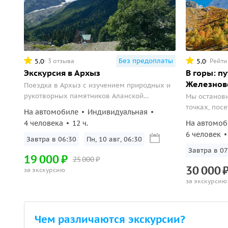
Без предоплаты
5.0
5.0
3 отзыва
Рейти
Экскурсия в Архыз
В горы: п
Железнов
Поездка в Архыз с изучением природных и
рукотворных памятников Аланской
Мы останов
цивилизации.
точках, пос
На автомобиле
Индивидуальная
совершим не
4 человека
12 ч.
На автомоб
хребта Мице
6 человек
Завтра в 06:30
Пн, 10 авг, 06:30
обнаружили 
Завтра в 07
19
000
₽
25
000
₽
30
000
за экскурсию
за экскурсию
Чем различаются экскурсии?