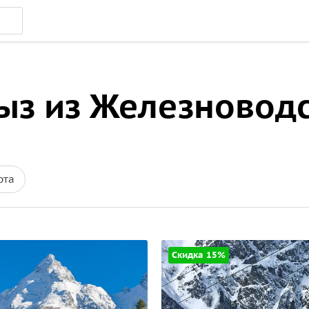
хыз из Железновод
рта
Скидка 15%