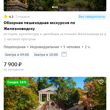
Без предоплаты
4.3
7 отзывов
Обзорная пешеходная экскурсия по
Железноводску
История. архитектура и целебные источники Железноводска в
2-часовой прогулке
Пешеходная
Индивидуальная
5 человек
2 ч.
Завтра в 09:00
Завтра в 10:00
7
900
₽
за экскурсию
Скидка 26%