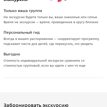
Город-призрак Тырныауз в начале XX века после закрытия
горнодобывающего комбината начал пустеть. Проезжая
Только ваша группа
мимо, вы посмотрите на остатки былой роскоши,
На экскурсии будете только вы, ваши знакомые или семья.
познакомитесь с историей этого места и людей, которые
Время на экскурсии — время, проведенное в кругу близких
здесь жили.
Персональный гид
Покорители Эльбруса, водопад и ущелье
Всегда в вашем распоряжении — скорректирует программу,
Вы увидите Памятники первым покорителям Эльбруса. Мы
подскажет места для детей, где перекусить, что увидеть
расскажем, каким было первое восхождение на гору и
Выгодно
какие люди его совершили. Сделаем остановки у Музея
Высоцкого, Бадаевского водопада и в теснине Уллу-Тау —
Стоимость индивидуальной экскурсии сравнима со
стоимостью групповой, если вы идете с кем-то еще
узком ущелье, окружённом высокими горами.
Аутентичная еда
Заедем на обед в кафе, где вы попробуете блюда местной
кухни — шурпу, лагман, люля-кебаб, шашлык,
карачаевские и балкарские хычины.
Забронировать экскурсию
Национальный парк, канатная дорога и музей в