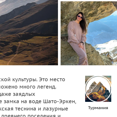
кой культуры. Это место
ложено много легенд.
даже заядлых
е замка на воде Шато-Эркен,
Турмания
кская теснина и лазурные
 древнего поселения и