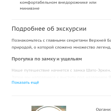
комфортабельном внедорожнике или
минивэне
Подробнее об экскурсии
Познакомьтесь с главными секретами Верхней Б
природой, о которой сложено множество легенд
Прогулка по замку и ущельям
Наше путешествие начнется с замка Шато-Эркен. 
Затем мы направимся к выступу под названием Я
Показать ещё
ущелье, полюбуемся потрясающей панорамой и
ракурс). Далее вас ждет переезд в самое живо
теснину, одну из самых глубоких на Кавказе. Зд
дороге, построенной в конце XIX века.
Органи