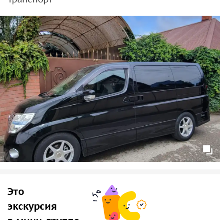
Непромокаемую куртку или дождевик;
тёплую одежду;
бутылку воды или термос с чаем и бутерброды.
Организационные моменты:
Пешая часть маршрута составляет 9 километров (в
обе стороны) по горной тропе с набором высоты от
500 до 2500 метров над уровнем моря.
Маршрут не экстремальный, но подойдет не всем:
рассчитывайте свои силы.
Если у вас есть противопоказания по здоровью, вы
обязаны сообщить об этом организатору поездки.
Организатор имеет право изменить программу
экскурсионного тура.
Это
Сбор участников тура возможен в Кисловодске,
Пятигорске, Ессентуках (по договоренности).
экскурсия