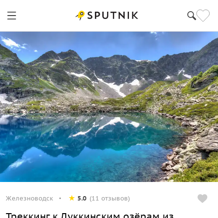
Железноводск
5.0
(11 отзывов)
Треккинг к Дуккинским озёрам из