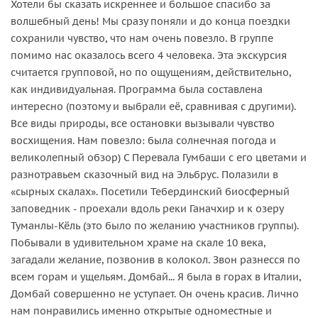
Хотели бы сказать искреннее и большое спасибо за
волшебный день! Мы сразу поняли и до конца поездки
сохранили чувство, что нам очень повезло. В группе
помимо нас оказалось всего 4 человека. Эта экскурсия
считается групповой, но по ощущениям, действительно,
как индивидуальная. Программа была составлена
интересно (поэтому и выбрали её, сравнивая с другими).
Все виды природы, все остановки вызывали чувство
восхищения. Нам повезло: была солнечная погода и
великолепный обзор) С Перевала Гумбаши с его цветами и
разнотравьем сказочный вид на Эльбрус. Полазили в
«сырных скалах». Посетили Тебердинский биосферный
заповедник - проехали вдоль реки Ганачхир и к озеру
Туманлы-Кёль (это было по желанию участников группы).
Побывали в удивительном храме на скале 10 века,
загадали желание, позвонив в колокол. Звон разнесся по
всем горам и ущельям. Домбай... Я была в горах в Италии,
Домбай совершенно не уступает. Он очень красив. Лично
нам понравились именно открытые одноместные и