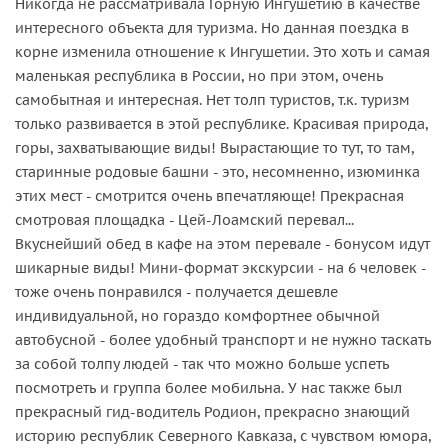
Никогда не рассматривала Горную Ингушетию в качестве
интересного объекта для туризма. Но данная поездка в
корне изменила отношение к Ингушетии. Это хоть и самая
маленькая республика в России, но при этом, очень
самобытная и интересная. Нет толп туристов, т.к. туризм
только развивается в этой республике. Красивая природа,
горы, захватывающие виды! Вырастающие то тут, то там,
старинные родовые башни - это, несомненно, изюминка
этих мест - смотрится очень впечатляюще! Прекрасная
смотровая площадка - Цей-Лоамский перевал...
Вкуснейший обед в кафе на этом перевале - бонусом идут
шикарные виды! Мини-формат экскурсии - на 6 человек -
тоже очень понравился - получается дешевле
индивидуальной, но гораздо комфортнее обычной
автобусной - более удобный транспорт и не нужно таскать
за собой толпу людей - так что можно больше успеть
посмотреть и группа более мобильна. У нас также был
прекрасный гид-водитель Родион, прекрасно знающий
историю республик Северного Кавказа, с чувством юмора,