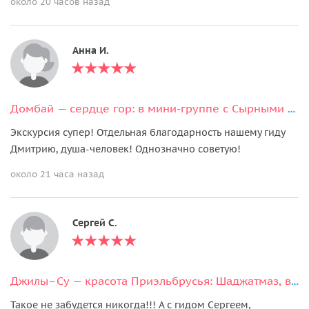
около 20 часов назад
Анна И.
Домбай — сердце гор: в мини-группе с Сырными пещерами и храмом
Экскурсия супер! Отдельная благодарность нашему гиду
Дмитрию, душа-человек! Однозначно советую!
около 21 часа назад
Сергей С.
Джилы–Су — красота Приэльбрусья: Шаджатмаз, водопады, ущелье Харбас
Такое не забудется никогда!!! А с гидом Сергеем,