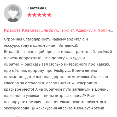
Светлана С.
Красота Кавказа: Эльбрус, Гижгит, Адыр-су и поляна Нарзанов в мини-группе
Огромная благодарность нашему водителю и
экскурсоводу в одном лице - Виталию🙏
Виталий — настоящий профессионал: грамотный, весёлый
и очень корректный. Всю дорогу — и туда, и
обратно — рассказывал столько интересного про Кавказ:
про обычаи, природу, про Эльбрус… Время летело
незаметно, даже длинная дорога не утомляла. Отдельно
спасибо за остановки: озеро Гижгит — невероятно
красивое место! А на обратном пути заглянули в Долину
нарзанов и ущелье — виды потрясающие. 🏞️ Если
планируете поездку — настоятельно рекомендую этого
экскурсовода! 👍 #экскурсия #Кавказ #Эльбрус #отзыв