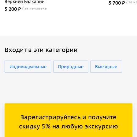
Верхней Балкарии
5 700 ₽
за ч
5 200 ₽
за человека
Входит в эти категории
Индивидуальные
Природные
Выездные
Зарегистрируйтесь и получите
скидку 5% на любую экскурсию