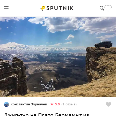
5.0
Константин Зурначев
(1 отзыв)
Джип-тур на Плато Бермамыт из