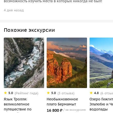
возможность изучить места в которых никогда не был!
4 дня назад
Похожие экскурсии
5.0
5.0
4.8
(Рейтинг гида)
(3 отзыва)
(6 отзы
Язык Тролля:
Необыкновенное
Озеро Гижгит
великолепное
плато Бермамыт
Эльтюбю и Ч
путешествие по
водопады
16 800 ₽
за экскурсию