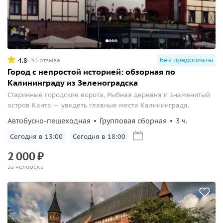
Без предоплаты
4.8
53 отзыва
Город с непростой историей: обзорная по
Калининграду из Зеленоградска
Старинные городские ворота, Рыбная деревня и знаменитый
остров Канта — увидеть главные места Калининграда.
Автобусно-пешеходная
Групповая сборная
3 ч.
Сегодня в 13:00
Сегодня в 18:00
2
000
₽
за человека