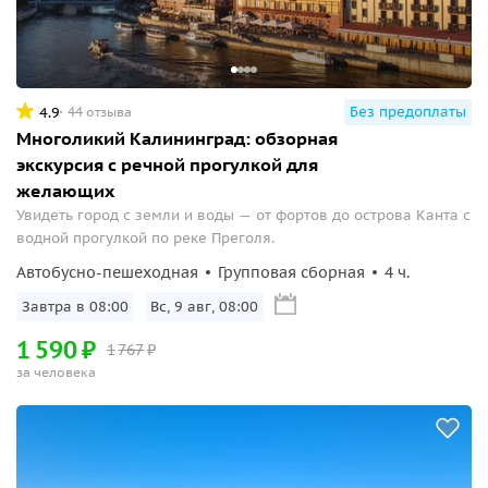
Без предоплаты
4.9
44 отзыва
Многоликий Калининград: обзорная
экскурсия с речной прогулкой для
желающих
Увидеть город с земли и воды — от фортов до острова Канта с
водной прогулкой по реке Преголя.
Автобусно-пешеходная
Групповая сборная
4 ч.
Завтра в 08:00
Вс, 9 авг, 08:00
1
590
₽
1
767
₽
за человека