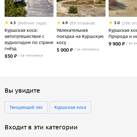
4.3
4.9
5.0
(Рейтинг гида)
(89 отзывов)
(186 от
Куршская коса:
Увлекательная
Куршская кос
автопутешествие с
поездка на Куршскую
Природа и и
аудиогидом по стране
косу
9 900 ₽
за э
гнёзд
5 000 ₽
за человека
830 ₽
за человека
Вы увидите
Танцующий лес
Куршская коса
Входит в эти категории