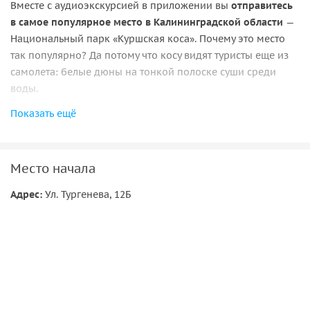
Вместе с аудиоэкскурсией в приложении вы
отправитесь
в самое популярное место в Калининградской области
—
Национальный парк «Куршская коса». Почему это место
так популярно? Да потому что косу видят туристы еще из
самолета: белые дюны на тонкой полоске суши среди
воды.
Показать ещё
Внимание!
Въезд в национальный парк «Куршская коса»
платный. Стоимость: 300 рублей с человека и 150 рублей с
легкового автомобиля. Оплачивается на КПП при въезде в
парк. Стоимость зависит от вида транспорта и может
Место начала
меняться. Смотрите актуальную информацию на сайте
Адрес:
Ул. Тургенева, 12Б
парка.
Этот круговой маршрут начинается в Зеленоградске у
заправки «Лукойл» на ул. Тургенева. Вместе с героями —
Доком и Марти —
вы посетите самые интересные места
на косе и узнаете ее историю
. Вы подниметесь на самую
высокую точку косы, увидите белые дюны и найдете
янтарь!