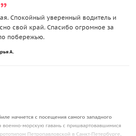
рая. Спокойный уверенный водитель и
есно свой край. Спасибо огромное за
по побережью.
рья А.
иле начнется с посещения самого западного
ко военно-морскую гавань с пришвартовавшимися
рототипом Петропавловской в Санкт-Петербурге,