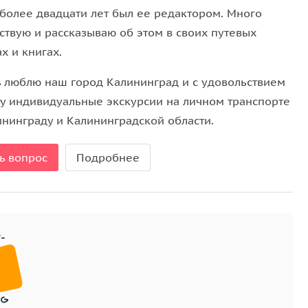
лах которого до сих пор стоит камера пыток для
 более двадцати лет был ее редактором. Много
ствую и рассказываю об этом в своих путевых
х и книгах.
дставлена натуральная янтарная косметика и
а (бывший замок прусского короля),
ь люблю наш город Калининград и с удовольствием
инградской области на берегу моря и в котором
у индивидуальные экскурсии на личном транспорте
ки из разных уголков нашей планеты.
ининграду и Калининградской области.
ь вопрос
Подробнее
гулкой по очаровательному курортному городку
 домик — произведение искусства.
рную башню водолечебницы, созданную
р Кукком в начале XX века, увидите
 кенигсбергского скульптора Брахерта «Несущая
м появился органный зал Макарова, мецената,