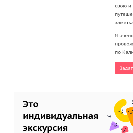
крепостного замка Пальмникен XIV века, в подва
свою и
тех, кто ворует драгоценный камень.
путеше
заметка
Мы побываем на янтарной мануфактуре, где пре
увидим дворец янтарного магната Мориса Беккер
Я очен
расположенный в самом живописном парке Калин
провож
представлены самые редкие деревья и кустарни
по Кал
Светлогорск
Задат
Завершим наше путешествие увлекательной про
Светлогорску, утопающему в зелени, где каждый
Это
Вы увидите главный символ города — водонапо
выдающимся немецким архитектором Отто Вальте
индивидуальная
лиственничный сквер со знаменитой скульптурой
экскурсия
воду», я покажу вам Охотничий домик, в которо