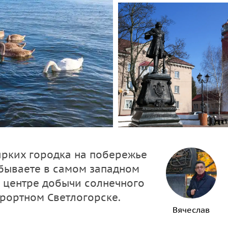
ярких городка на побережье
обываете в самом западном
м центре добычи солнечного
урортном Светлогорске.
Вячеслав