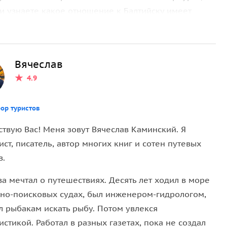
 и узнаете какое отношение к Балтийску имеет
 Пиллау (так назывался до войны этот город)
мой знаменитой флотской гостиницы «Золотой
выдающегося поэта, лауреата нобелевской премии —
Вячеслав
4.9
ом пирате Бенджамине Рауле, основавшем здесь, в
 открою тайну, где находится форт Гросс-
ор туристов
й Золотой Берег. И еще много, о чем вы узнаете,
ствую Вас! Меня зовут Вячеслав Каминский. Я
ст, писатель, автор многих книг и сотен путевых
в.
тельный приморский городок. Это мировой центр
ва мечтал о путешествиях. Десять лет ходил в море
 как добывается и перерабатывается янтарь, но и
чно-поисковых судах, был инженером-гидрологом,
0 кг застывшей смолы. Говорят, пять минут
л рыбакам искать рыбу. Потом увлекся
 и немыслимых болезней. Вы посетите здание
стикой. Работал в разных газетах, пока не создал