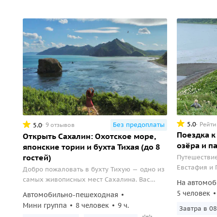
5.0
Рейти
Без предоплаты
5.0
9 отзывов
Поездка к
Открыть Сахалин: Охотское море,
озёра и п
японские тории и бухта Тихая (до 8
гостей)
Путешестви
Евстафия и 
Добро пожаловать в бухту Тихую — одно из
самых живописных мест Сахалина. Вас
На автомоб
ждут величественные скалы,
5 человек
Автомобильно-пешеходная
фантастические кекуры, бескрайний
Мини группа
8 человек
9 ч.
Завтра в 08
морской горизонт, а также японские ворота