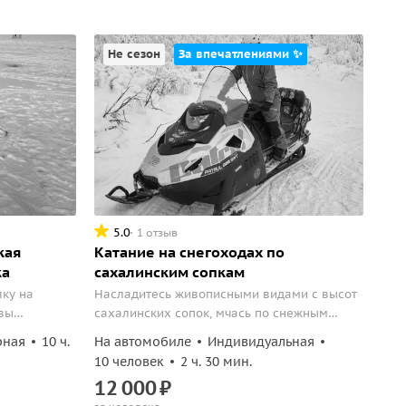
Не сезон
За впечатлениями ✨
5.0
1 отзыв
кая
Катание на снегоходах по
ка
сахалинским сопкам
ку на
Насладитесь живописными видами с высот
вы
сахалинских сопок, мчась по снежным
ельного
трассам.
рная
10 ч.
На автомобиле
Индивидуальная
всем
10 человек
2 ч. 30 мин.
12
000
₽