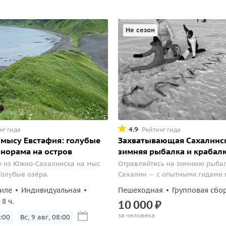
Не сезон
4.9
нг гида
Рейтинг гида
 мысу Евстафия: голубые
Захватывающая Сахалинс
анорама на остров
зимняя рыбалка и крабал
е из Южно-Сахалинска на мыс
Отравляйтесь на зимнюю рыбал
Голубые озёра.
Сахалин — с опытными гидами 
окунетесь в атмосферу увлекат
иле
Индивидуальная
Пешеходная
Групповая сбо
зимнего отдыха, снабженного 
8 ч.
10
000
₽
необходимым для комфортного
за человека
времяпрепровождения на льду.
:00
Вс, 9 авг, 08:00