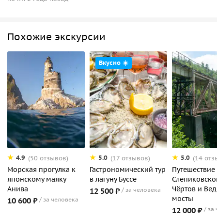
Похожие экскурсии
Вкусно ☀️
4.9
5.0
5.0
(50 отзывов)
(17 отзывов)
(14 отз
Морская прогулка к
Гастрономический тур
Путешествие
японскому маяку
в лагуну Буссе
Слепиковско
Анива
Чёртов и Ве
12 500 ₽
за человека
мосты
10 600 ₽
за человека
12 000 ₽
за