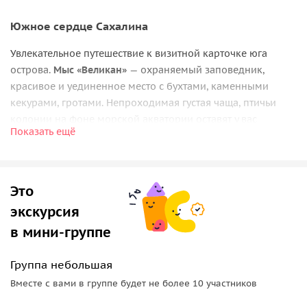
Южное сердце Сахалина
Увлекательное путешествие к визитной карточке юга
острова.
Мыс «Великан»
— охраняемый заповедник,
красивое и уединенное место с бухтами, каменными
кекурами, гротами. Непроходимая густая чаща, птичьи
колонии на фоне морской акватории оставят у вас
Показать ещё
неизгладимые впечатления. В летний период здесь
проходит нерестовый ход тихоокеанского лосося.
По пути следования мы:
Это
• Увидим
Охотское побережье
, знаменитая городская
экскурсия
набережная и второе по величине озеро на Сахалине.
в мини-группе
• Выедем на побережье и промчимся по песчаному пляжу.
• Ощутим на себе все прелести бездорожья по старой
Группа небольшая
лесовозной дороге.
Вместе с вами в группе будет не более 10 участников
• Посетим
два мыса: Великан и Птичий
.
• Пройдемся по сказочному лесу, где произрастает