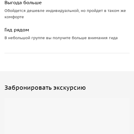
Выгода больше
сахалинский эндемик — клоповка.
Обойдется дешевле индивидуальной, но пройдет в таком же
• Выпьем
авторский чай
из сахалинских ягод.
комфорте
И многое другое!
Гид рядом
Важная информация
В небольшой группе вы получите больше внимания гида
• Одеваемся по погоде. Удобная обувь и принадлежности
для купания.
• Питание в стоимость не входит. Перекус и водичку берем
с собой.
Забронировать экскурсию