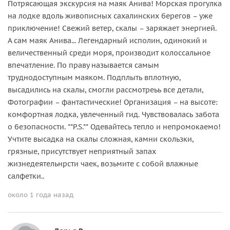
Потрясающая экскурсия на маяк Анива! Морская прогулка
на лодке вдоль живописных сахалинских берегов – уже
приключение! Свежий ветер, скалы – заряжает энергией.
А сам маяк Анива... Легендарный исполин, одинокий и
величественный среди моря, производит колоссальное
впечатление. По праву называется самым
труднодоступным маяком. Подплыть вплотную,
высадились на скалы, смогли рассмотреьь все детали,
Фотографии – фантастические! Организация – на высоте:
комфортная лодка, увлеченный гид. Чувствовалась забота
о безопасности. **P.S.** Одевайтесь тепло и непромокаемо!
Учтите высадка на скалы сложная, камни скользки,
грязные, присутствует неприятный запах
жизнедеятельнрсти чаек, возьмите с собой влажные
салфетки..
около 1 года назад