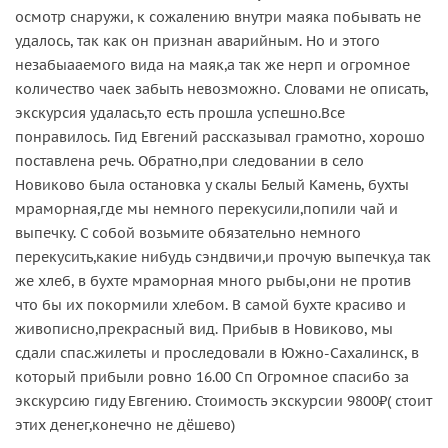
осмотр снаружи, к сожалению внутри маяка побывать не
удалось, так как он признан аварийным. Но и этого
незабыааемого вида на маяк,а так же нерп и огромное
количество чаек забыть невозможно. Словами не описать,
экскурсия удалась,то есть прошла успешно.Все
понравилось. Гид Евгений рассказывал грамотно, хорошо
поставлена речь. Обратно,при следовании в село
Новиково была остановка у скалы Белый Камень, бухты
мраморная,где мы немного перекусили,попили чай и
выпечку. С собой возьмите обязательно немного
перекусить,какие нибудь сэндвичи,и прочую выпечку,а так
же хлеб, в бухте мраморная много рыбы,они не против
что бы их покормили хлебом. В самой бухте красиво и
живописно,прекрасный вид. Прибыв в Новиково, мы
сдали спас.жилеты и проследовали в Южно-Сахалинск, в
который прибыли ровно 16.00 Сп Огромное спасибо за
экскурсию гиду Евгению. Стоимость экскурсии 9800₽( стоит
этих денег,конечно не дёшево)