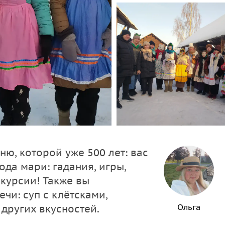
ю, которой уже 500 лет: вас
да мари: гадания, игры,
скурсии! Также вы
чи: суп с клётсками,
Ольга
 других вкусностей.