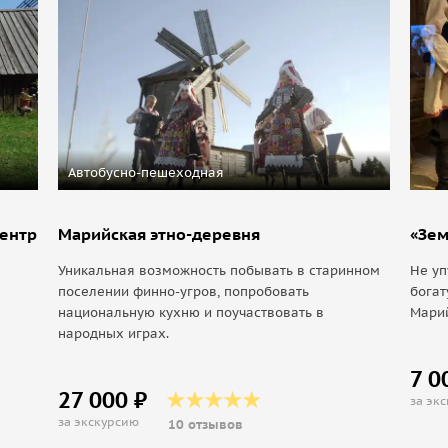
Автобусно-пешеходная
центр
Марийская этно-деревня
«Зем
Уникальная возможность побывать в старинном
Не уп
поселении финно-угров, попробовать
богат
национальную кухню и поучаствовать в
Марий
народных играх.
7 0
27 000 ₽
за эк
за экскурсию
10 отзывов