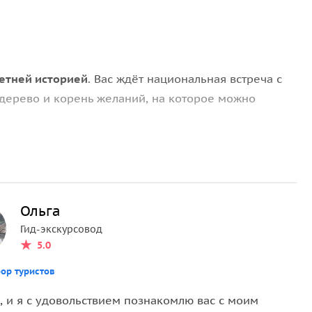
летней историей
. Вас ждёт национальная встреча с
 дерево и корень желаний, на которое можно
ю куколки-оберега
, а экскурсовод познакомит с
ы язычников. В обед вас угостят вкусной
млет, подкоголи, пироги с мясом и картофелем, рыба,
тюмах, хорошее настроение и незабываемые
Ольга
Гид-экскурсовод
5.0
ор туристов
, и я с удовольствием познакомлю вас с моим