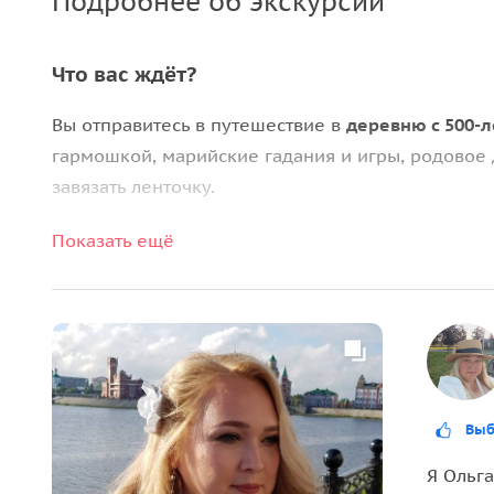
Подробнее об экскурсии
Что вас ждёт?
Вы отправитесь в путешествие в
деревню с 500-
гармошкой, марийские гадания и игры, родовое
завязать ленточку.
Мастера проведут
мастер-класс по изготовлени
Показать ещё
бытом и традициями народа мари, расскажет тайн
национальной едой из печи
: суп с клётсками, о
мёд, варенье. Также вас ждёт фотосессия в кос
эмоции!
Выб
Я Ольга