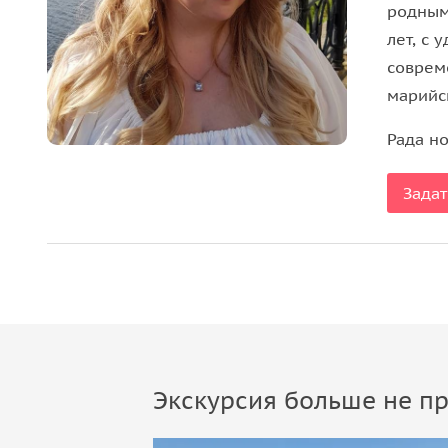
родным
лет, с 
соврем
марийс
Рада н
Задат
Экскурсия больше не пр