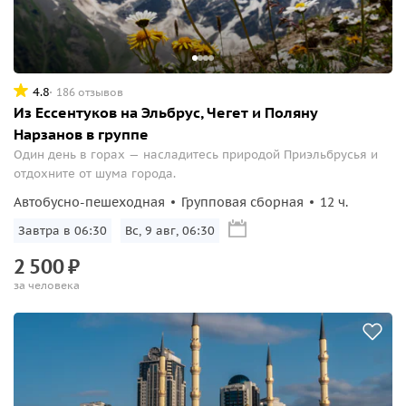
4.8
186 отзывов
Из Ессентуков на Эльбрус, Чегет и Поляну
Нарзанов в группе
Один день в горах — насладитесь природой Приэльбрусья и
отдохните от шума города.
Автобусно-пешеходная
Групповая сборная
12 ч.
Завтра в 06:30
Вс, 9 авг, 06:30
2
500
₽
за человека