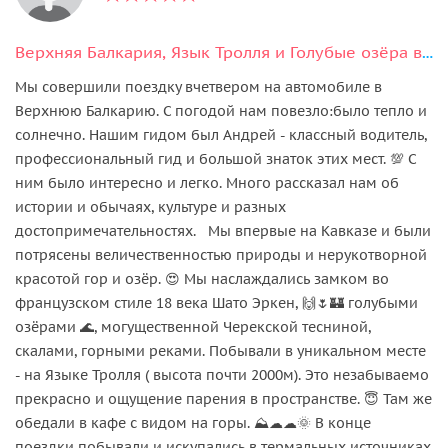
Верхняя Балкария, Язык Тролля и Голубые озёра в мини-группе
Мы совершили поездку вчетвером на автомобиле в
Верхнюю Балкарию. С погодой нам повезло:было тепло и
солнечно. Нашим гидом был Андрей - классный водитель,
профессиональный гид и большой знаток этих мест. 💯 С
ним было интересно и легко. Много рассказал нам об
истории и обычаях, культуре и разных
достопримечательностях. Мы впервые на Кавказе и были
потрясены величественностью природы и нерукотворной
красотой гор и озёр. 😍 Мы наслаждались замком во
французском стиле 18 века Шато Эркен, 🙌🌷🏰 голубыми
озёрами 🌊, могущественной Черекской тесниной,
скалами, горными реками. Побывали в уникальном месте
- на Языке Тролля ( высота почти 2000м). Это незабываемо
прекрасно и ощущение парения в пространстве. 😇 Там же
обедали в кафе с видом на горы. ⛰️☁☁🌞 В конце
поездки побывали и искупались в термальных источниках