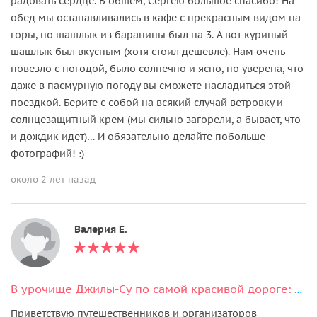
радовать сердце. В общем, Сергею большое спасибо! На
обед мы останавливались в кафе с прекрасным видом на
горы, но шашлык из баранины был на 3. А вот куриный
шашлык был вкусным (хотя стоил дешевле). Нам очень
повезло с погодой, было солнечно и ясно, но уверена, что
даже в пасмурную погоду вы сможете насладиться этой
поездкой. Берите с собой на всякий случай ветровку и
солнцезащитный крем (мы сильно загорели, а бывает, что
и дождик идет)… И обязательно делайте побольше
фотографий! :)
около 2 лет назад
Валерия Е.
В урочище Джилы-Су по самой красивой дороге: Шаджатмаз, скалы Аватары
Приветствую путешественников и организаторов