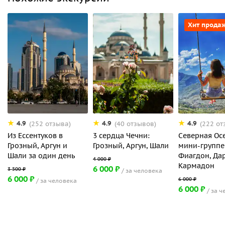
Хит прода
4.9
4.9
4.9
(252 отзыва)
(40 отзывов)
(222 от
Из Ессентуков в
3 сердца Чечни:
Северная Осе
Грозный, Аргун и
Грозный, Аргун, Шали
мини-группе
Шали за один день
Фиагдон, Дар
Кармадон
6 000 ₽
за человека
6 000 ₽
за человека
6 000 ₽
за ч