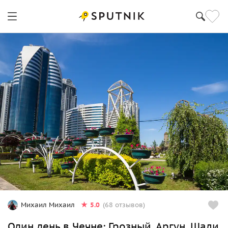
5.0
Михаил Михаил
(68 отзывов)
Один день в Чечне: Грозный, Аргун, Шали