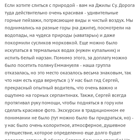
Если хотите слиться с природой - вам на Джилы Су. Дорога
туда действительно очень красивая - удивительные
горные пейзажи, потрясающие виды и чистый воздух. Мы
поднимались на разные горы (на джипе), посмотрели на
водопады, на чудеса природы («аватары») и даже
покормили сусликов морковкой. Еще можно было
искупаться в термальных водах (нужен купальник) и
испить белый нарзан. Помимо этого, за доплату можно
было посетить поляну Еммануеля - наша группа
отказалась, но это место оказалось весьма знаковым, так
что нам есть куда вернуться :) У нас был гид Сергей,
прекрасный опытный водитель, что очень важно и
ощутимо на горных серпантинах. Также, Сергей всегда
протягивал руку помощи, чтобы подняться в гору или
сделать красивое фото. Экскурсии в традиционном ее
понимании не было (тут можно было бы придраться, но) -
у нас было очень колоритное, атмосферное, душевное
путешествие, которое определенно еще долго будет