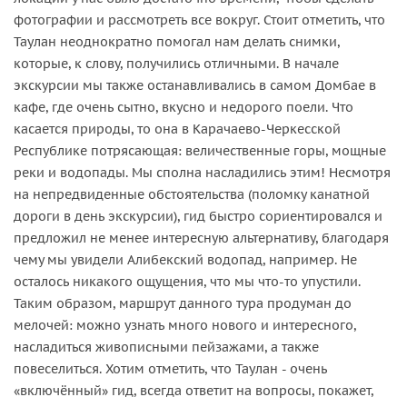
фотографии и рассмотреть все вокруг. Стоит отметить, что
Таулан неоднократно помогал нам делать снимки,
которые, к слову, получились отличными. В начале
экскурсии мы также останавливались в самом Домбае в
кафе, где очень сытно, вкусно и недорого поели. Что
касается природы, то она в Карачаево-Черкесской
Республике потрясающая: величественные горы, мощные
реки и водопады. Мы сполна насладились этим! Несмотря
на непредвиденные обстоятельства (поломку канатной
дороги в день экскурсии), гид быстро сориентировался и
предложил не менее интересную альтернативу, благодаря
чему мы увидели Алибекский водопад, например. Не
осталось никакого ощущения, что мы что-то упустили.
Таким образом, маршрут данного тура продуман до
мелочей: можно узнать много нового и интересного,
насладиться живописными пейзажами, а также
повеселиться. Хотим отметить, что Таулан - очень
«включённый» гид, всегда ответит на вопросы, покажет,