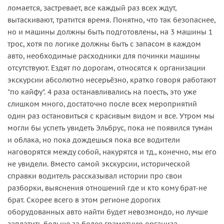
ломается, застревает, все каждый раз всех ждут,
вытаскивают, тратится время. Понятно, что так безопаснее,
но и машины должны быть подготовлены, на 3 машины 1
трос, хотя по логике должны быть с запасом в каждом
авто, необходимые расходники для починки машины
отсутствуют. Ездят по дорогам, относятся к организации
экскурсии абсолютно несерьёзно, кратко говоря работают
"по кайфу". 4 раза останавливались на поесть, это уже
слишком много, достаточно после всех мероприятий
один раз остановиться с красивым видом и все. Утром мы
могли бы успеть увидеть Эльбрус, пока не появился туман
и облака, но пока дождешься пока все водители
наговорятся между собой, накурятся и тд., конечно, мы его
не увидели. Вместо самой экскурсии, исторической
справки водитель рассказывал истории про свои
разборки, выяснения отношений где и кто кому брат-не
брат. Скорее всего в этом регионе дорогих
оборудованных авто найти будет невозмондо, но лучше
заплатить больше за более грамотную организа...