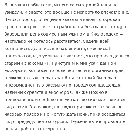
был закрыт облаками, мы его со смотровой так и не
увидели. И знаете, это вообще не испортило впечатление.
Ветра, простор, ощущение высоты и какая-то суровая
красота вокруг — всё это работало и без главного кадра.
Завершили день совместным ужином в Кисловодске —
настолько не хотелось расставаться. Сидели всей
компанией, делились впечатлениями, смеялись. Я
приехала одна, а уезжала с чувством, что провела день со
старыми знакомыми. Приступим к минусам данной
экскурсии, вопросы по большей части к организаторам,
неужели нельзя сделать чат бота, который бы делал
информационную рассылку по поводу солнца, дождя,
наличных средств и экосборов. Так же можно в
привественном сообщении указать во сколько свяжется
гид с вами. Это важно, т к. люди приезжают из разных
часовых поясов и не могут ждать ночи, пока осводиться
гид с предыдущей экскурсии. Неужели вы не проводите
анализ работы конкурентов.