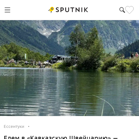
Ессентуки
Едем в «Кавказскую Швейцарию» —