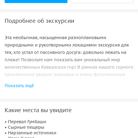
Подробнее об экскурсии
Эта необычная, насыщенная разноплановыми
природными и рукотворными локациями экскурсия для
тех, кто устал от пассивного досуга: довольно лежать на
пляже! Позвольте нам показать вам уникальный мир
величественных Кавказских гор! В рамках нашего горного
приключения увидим знаковые и очень фотогеничные
уголки Кавказа.
Показать ещё
Что вас ждет:
• Восхитимся видами с панорамного
перевала Гумбаши
—
Какие места вы увидите
самого высокогорного в нашей стране, через который
проходит очень живописная дорога.
• Перевал Гумбаши
• Сырные пещеры
• По желанию сделаем
остановку у Нарзанных
• Нарзанные источники
источников
, чтобы оценить Необычные Сырные пещеры