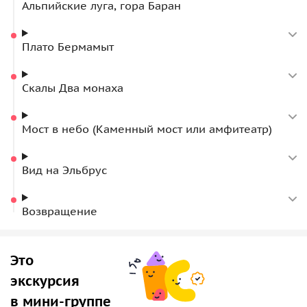
Альпийские луга, гора Баран
бездонными ущельями. Кроме того, по пути можно будет
заехать в кафе «Хычинный домик», чтобы выпить кофе
или попробовать блюда кавказской кухни.
Плато Бермамыт
За дополнительную плату
возможен заезд в парк Долина
нарзанов, на Медовые водопады или гору Шапка
, и
Скалы Два монаха
можно полюбоваться шикарным видом на Эшкаконское
водохранилище и Гришкину балку.
Мост в небо (Каменный мост или амфитеатр)
Вид на Эльбрус
Возвращение
Это
экскурсия
в мини-группе