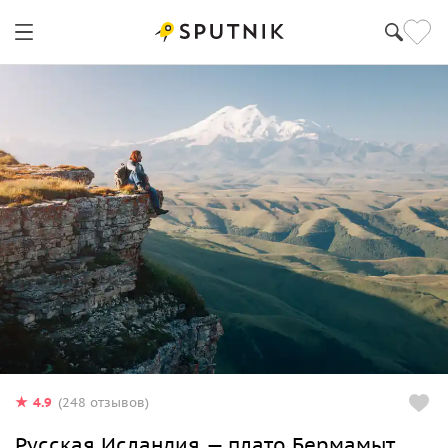
4.9
(248 отзывов)
Русская Исландия — плато Бермамыт