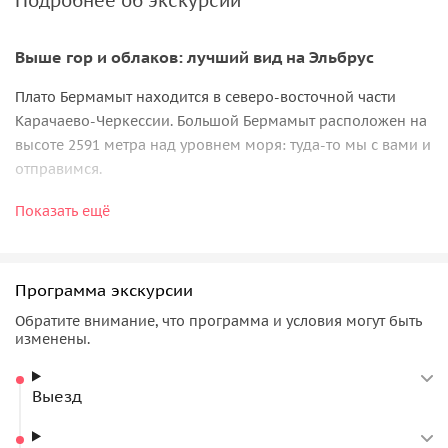
Подробнее об экскурсии
Выше гор и облаков: лучший вид на Эльбрус
Плато Бермамыт находится в северо-восточной части
Карачаево-Черкессии. Большой Бермамыт расположен на
высоте 2591 метра над уровнем моря: туда-то мы с вами и
отправимся.
Поднявшись на плато, никто не остаётся равнодушным,
Показать ещё
ведь здесь сила природы захватывает дух. Здесь хорошо в
любое время суток, но закаты поистине незабываемы. В
ясную погоду перед вами предстанет красавец
Эльбрус
:
Программа экскурсии
до него отсюда всего 30 километров по прямой.
Обратите внимание, что программа и условия могут быть
изменены.
Путешествие среди скал, ущелий и вершин
У вас будет возможность побыть наедине с собой и
Выезд
природой, пройтись по альпийским лугам, полюбоваться
вершинами Машука и
Бештау
, скалами Монахи и