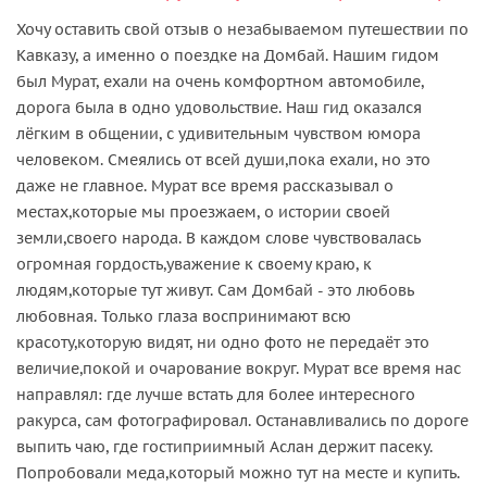
Хочу оставить свой отзыв о незабываемом путешествии по
Кавказу, а именно о поездке на Домбай. Нашим гидом
был Мурат, ехали на очень комфортном автомобиле,
дорога была в одно удовольствие. Наш гид оказался
лёгким в общении, с удивительным чувством юмора
человеком. Смеялись от всей души,пока ехали, но это
даже не главное. Мурат все время рассказывал о
местах,которые мы проезжаем, о истории своей
земли,своего народа. В каждом слове чувствовалась
огромная гордость,уважение к своему краю, к
людям,которые тут живут. Сам Домбай - это любовь
любовная. Только глаза воспринимают всю
красоту,которую видят, ни одно фото не передаёт это
величие,покой и очарование вокруг. Мурат все время нас
направлял: где лучше встать для более интересного
ракурса, сам фотографировал. Останавливались по дороге
выпить чаю, где гостиприимный Аслан держит пасеку.
Попробовали меда,который можно тут на месте и купить.