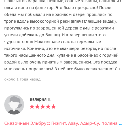
шашлык из барашка, нежные, сочные хычины, напиток из
овса и вино на фоне гор. Это было прекрасно! После
обеда мы побывали на красивом озере, прошлись по
тропе вдоль высокогорной реки (впечатляющие виды!),
прогулялись по заброшенной деревне (мы с ребятами
успели добежать до башни). И в завершении этого
чудесного дня Максим завез нас на термальные
источники. Конечно, это не «лакшери резорт», но после
такого насыщенного дня, купание в бассейнах с горячей
водой было очень приятным завершением. Эта поездка
мне очень понравилась! В ней все было великолепно! Сп...
около 1 года назад
Валерия П.
Сказочный Эльбрус: Гижгит, Азау, Адыр-Су, поляна нарзанов в мини-группе