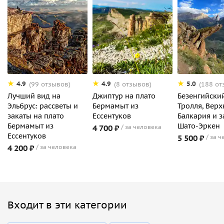
4.9
4.9
5.0
(99 отзывов)
(8 отзывов)
(188 от
Лучший вид на
Джиптур на плато
Безенгийски
Эльбрус: рассветы и
Бермамыт из
Тролля, Верх
закаты на плато
Ессентуков
Балкария и 
Бермамыт из
Шато-Эркен
4 700 ₽
за человека
Ессентуков
5 500 ₽
за ч
4 200 ₽
за человека
Входит в эти категории