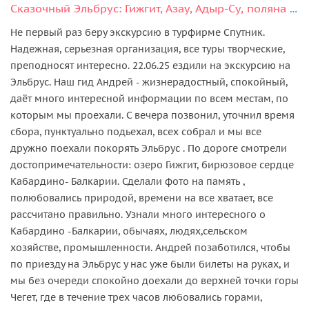
Сказочный Эльбрус: Гижгит, Азау, Адыр-Су, поляна нарзанов в мини-группе
Не первый раз беру экскурсию в турфирме Спутник.
Надежная, серьезная организация, все туры творческие,
преподносят интересно. 22.06.25 ездили на экскурсию на
Эльбрус. Наш гид Андрей - жизнерадостный, спокойный,
даёт много интересной информации по всем местам, по
которым мы проехали. С вечера позвонил, уточнил время
сбора, пунктуально подьехал, всех собрал и мы все
дружно поехали покорять Эльбрус . По дороге смотрели
достопримечательности: озеро Гижгит, бирюзовое сердце
Кабардино- Балкарии. Сделали фото на память ,
полюбовались природой, времени на все хватает, все
рассчитано правильно. Узнали много интересного о
Кабардино -Балкарии, обычаях, людях,сельском
хозяйстве, промышленности. Андрей позаботился, чтобы
по приезду на Эльбрус у нас уже были билеты на руках, и
мы без очереди спокойно доехали до верхней точки горы
Чегет, где в течение трех часов любовались горами,