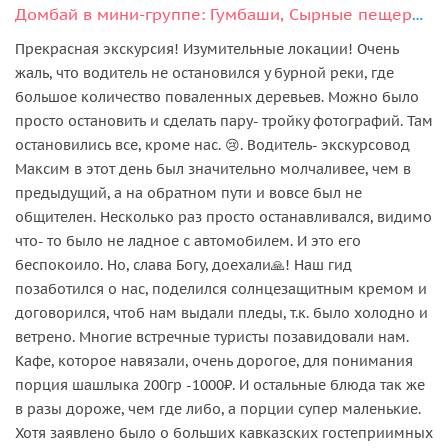
Домбай в мини-группе: Гумбаши, Сырные пещеры, Шоанинский храм, Кара-кёль
Прекрасная экскурсия! Изумительные локации! Очень
жаль, что водитель не остановился у бурной реки, где
большое количество поваленных деревьев. Можно было
просто остановить и сделать пару- тройку фотографий. Там
остановились все, кроме нас. 😢. Водитель- экскурсовод
Максим в этот день был значительно молчаливее, чем в
предыдущий, а на обратном пути и вовсе был не
общителен. Несколько раз просто останавливался, видимо
что- то было не ладное с автомобилем. И это его
беспокоило. Но, слава Богу, доехали🙏! Наш гид
позаботился о нас, поделился солнцезащитным кремом и
договорился, чтоб нам выдали пледы, т.к. было холодно и
ветрено. Многие встречные туристы позавидовали нам.
Кафе, которое навязали, очень дорогое, для понимания
порция шашлыка 200гр -1000₽. И остальные блюда так же
в разы дороже, чем где либо, а порции супер маленькие.
Хотя заявлено было о больших кавказских гостеприимных