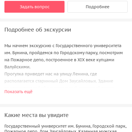
Задать вопрос
Подробнее
Подробнее об экскурсии
Мы начнем экскурсию с Государственного университета
им. Бунина, пройдемся по Городскому парку, посмотрим
на Пожарное депо, построенное в XIX веке купцами
Валуйскими.
Прогулка приведет нас на улицу Ленина, где
располагается старинный Дом Заусайловых. Здание
представляет собой оригинальный каменный терем,
Показать ещё
украшенный богатым керамическим декором. Недалеко
от особняка находится Казенная мужская гимназия, а
следом за ней — бревенчатый Дом-музей художника Н. Н.
Какие места вы увидите
Жукова, в котором живописец провел свое детство и
юношеские годы.
Государственный университет им. Бунина, Городской парк,
Далее мы направимся к Дому-музею Хренникова на улице
Пожарное депо, Дом Заусайловых, Казенная мужская