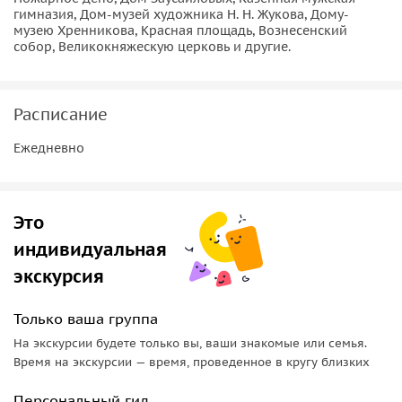
гимназия, Дом-музей художника Н. Н. Жукова, Дому-
Маяковского. Вблизи возвышается старинная Введенская
музею Хренникова, Красная площадь, Вознесенский
церковь, первые упоминания о которой датируются 1615
собор, Великокняжескую церковь и другие.
годом. Чтобы познакомиться с другими православными
памятниками, мы посетим Красную площадь и посмотрим
на Вознесенский собор, построенный в 1889 году.
Расписание
От Красной площади мы пройдемся по главной улице
Ельца — Коммунаров. Вы сможете посмотреть на памятник
Ежедневно
Н. Н. Жукову и Великокняжескую церковь, а затем
прогуляться по улице Мира, которую в городе называют
«Елецкий Арбат».
Это
Важная информация!
индивидуальная
Для бронирования экскурсий в период праздничных дат
экскурсия
мы просим вас внести предоплату в размере 20% на сайте
Спутник-8.
Только ваша группа
На экскурсии будете только вы, ваши знакомые или семья.
Время на экскурсии — время, проведенное в кругу близких
Персональный гид