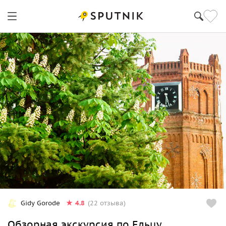
4.8
Gidy Gorode
(22 отзыва)
Обзорная экскурсия по Ельцу