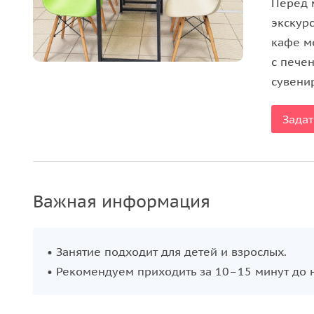
Перед 
руками и сразу забрать её домой. Участники п
экскур
декоративных букетов и почувствуют себя наст
кафе м
занятие дарит не только готовый результат, но и
с печен
сувени
Задат
Важная информация
• Занятие подходит для детей и взрослых.
• Рекомендуем приходить за 10–15 минут до н