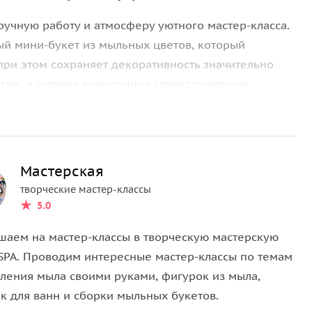
ручную работу и атмосферу уютного мастер-класса.
ый мини-букет из мыльных цветов, который
при этом сохраняет декоративность значительно
тям, а готовая композиция станет приятным
х.
Мастерская
позицию из 5–7 готовых мыльных цветов и
творческие мастер-классы
товый стаканчик, украшенный в виде конверта,
5.0
но аккуратно и празднично. Все этапы сборки
т даже тем, кто впервые пробует подобный формат.
шаем на мастер-классы в творческую мастерскую
SPA. Проводим интересные мастер-классы по темам
вления мыла своими руками, фигурок из мыла,
к для ванн и сборки мыльных букетов.
ть быстро создать красивую композицию своими