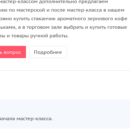
мастер-классом дополнительно предлагаем
ознакомятся с основами оформления небольших
сию по мастерской и после мастер-класса в нашем
оящими создателями подарочной композиции. Это
ожно купить стаканчик ароматного зернового кофе
 саму атмосферу спокойного творчества.
ьками, а в торговом зале выбрать и купить готовые
ры и товары ручной работы.
ь вопрос
Подробнее
ачала мастер-класса.