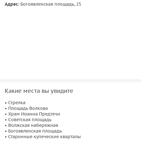
Адрес:
Богоявленская площадь, 25
Мудрому и Спасо-преображенский монастырём.
• Старинные
купеческие кварталы
, где и сегодня идёт
бойкая торговля.
Какие места вы увидите
• Стрелка
• Площадь Волкова
• Храм Иоанна Предтечи
• Советская площадь
• Волжская набережная
• Богоявленская площадь
• Старинные купеческие кварталы