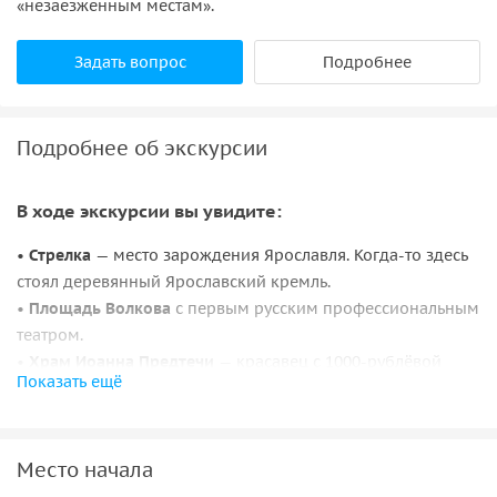
«незаезженным местам».
Задать вопрос
Подробнее
Подробнее об экскурсии
В ходе экскурсии вы увидите:
•
Стрелка
— место зарождения Ярославля. Когда-то здесь
стоял деревянный Ярославский кремль.
•
Площадь Волкова
с первым русским профессиональным
театром.
•
Храм Иоанна Предтечи
— красавец с 1000-рублёвой
Показать ещё
купюры.
•
Советская площадь
— сердце Ярославля с 18 века.
•
Волжская набережная
с усадьбой губернатора — одна из
Место начала
красивейших набережных в стране.
•
Богоявленская площадь
с памятником Ярославу