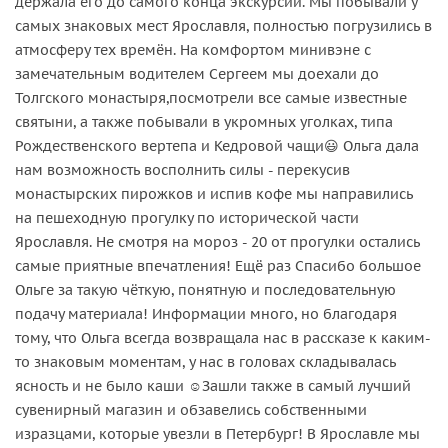
держала его до самого конца экскурсии. Мы побывали у
самых знаковых мест Ярославля, полностью погрузились в
атмосферу тех времён. На комфортом минивэне с
замечательным водителем Сергеем мы доехали до
Толгского монастыря,посмотрели все самые известные
святыни, а также побывали в укромных уголках, типа
Рождественского вертепа и Кедровой чащи😃 Ольга дала
нам возможность восполнить силы - перекусив
монастырских пирожков и испив кофе мы направились
на пешеходную прогулку по исторической части
Ярославля. Не смотря на мороз - 20 от прогулки остались
самые приятные впечатления! Ещё раз Спасибо большое
Ольге за такую чёткую, понятную и последовательную
подачу материала! Информации много, но благодаря
тому, что Ольга всегда возвращала нас в рассказе к каким-
то знаковым моментам, у нас в головах складывалась
ясность и не было каши ☺️Зашли также в самый лучший
сувенирный магазин и обзавелись собственными
изразцами, которые увезли в Петербург! В Ярославле мы