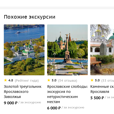
Похожие экскурсии
4.8
5.0
5.0
(Рейтинг гида)
(34 отзыва)
(33 отз
Золотой треугольник
Ярославские слободы:
Каменные ск
Ярославского
экскурсия по
Ярославля
Заволжья
нетуристическим
5 500 ₽
за э
местам
9 000 ₽
за экскурсию
6 000 ₽
за экскурсию