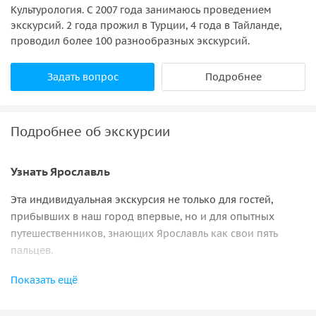
Культурология. С 2007 года занимаюсь проведением
экскурсий. 2 года прожил в Турции, 4 года в Тайланде,
проводил более 100 разнообразных экскурсий.
Задать вопрос
Подробнее
Подробнее об экскурсии
Узнать Ярославль
Эта индивидуальная экскурсия не только для гостей,
прибывших в наш город впервые, но и для опытных
путешественников, знающих Ярославль как свои пять
пальцев.
Начнем экскурсию с
храма Николы Мокрого
. Рядом с
Показать ещё
храмом увидим один из самых красивых
планетариев
в
мире и самую необычную площадь Ярославля.