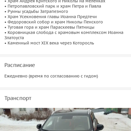
едем в сакральное место города — Туговую гору. Здесь
• Храм Андрея Критского и Николы на меленках
• Петропавловский парк и храм Петра и Павла
почти 850 лет назад произошла битва нашей дружины с
• Руины усадьбы Затрапезного
врагами.
• Храм Усекновения главы Иоанна Предтечи
• Федоровский собор и храм Николы Пенского
В завершении нашей экскурсии мы побываем в
• Туговая гора и храм Параскеевы Пятницы
старейшей слободе города Доиловой
и на месте слияния
• Коровницкая слобода с храмовым комплексом Иоанна
Златоуста
рек Которосли и Волги, напротив Ярославского кремля и
• Каменный мост XIX века через Которосль
стрелки. Мы побываем у земляной дамбы через реку
Которосль. Увидим каменный мост XIX века, случайно
найденный строителями во время реконструкции
Расписание
современного моста. И ещё многое другое ждёт вас на
экскурсии!
Ежедневно (время по согласованию с гидом)
Транспорт