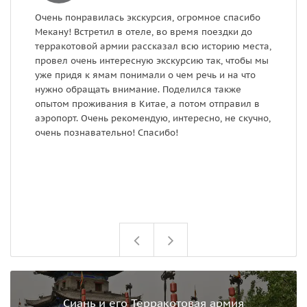
Очень понравилась экскурсия, огромное спасибо
Э
Мекану! Встретил в отеле, во время поездки до
ч
терракотовой армии рассказал всю историю места,
р
провел очень интересную экскурсию так, чтобы мы
и
уже придя к ямам понимали о чем речь и на что
п
нужно обращать внимание. Поделился также
с
опытом проживания в Китае, а потом отправил в
аэропорт. Очень рекомендую, интересно, не скучно,
очень познавательно! Спасибо!
Сиань и его Терракотовая армия