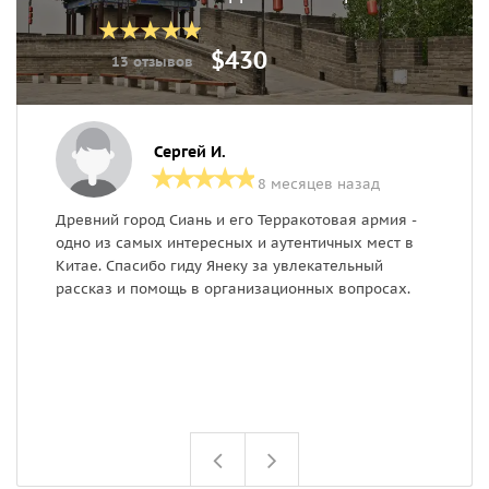
$430
13 отзывов
Сергей И.
8 месяцев назад
Древний город Сиань и его Терракотовая армия -
В
одно из самых интересных и аутентичных мест в
1
Китае. Спасибо гиду Янеку за увлекательный
рассказ и помощь в организационных вопросах.