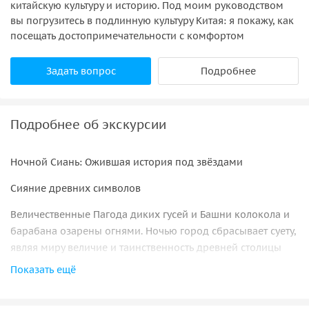
китайскую культуру и историю. Под моим руководством
вы погрузитесь в подлинную культуру Китая: я покажу, как
посещать достопримечательности с комфортом
Задать вопрос
Подробнее
Подробнее об экскурсии
Ночной Сиань: Ожившая история под звёздами
Сияние древних символов
Величественные Пагода диких гусей и Башни колокола и
барабана озарены огнями. Ночью город сбрасывает суету,
являя миру величие и таинственность древней столицы
эпохи Тан.
Показать ещё
Погружение в эпоху Тан