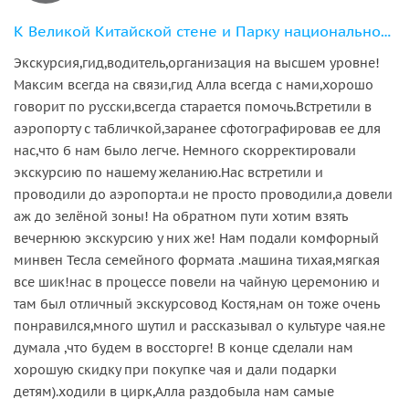
К Великой Китайской стене и Парку национальностей (маршрут на выбор)
Экскурсия,гид,водитель,организация на высшем уровне!
Максим всегда на связи,гид Алла всегда с нами,хорошо
говорит по русски,всегда старается помочь.Встретили в
аэропорту с табличкой,заранее сфотографировав ее для
нас,что б нам было легче. Немного скорректировали
экскурсию по нашему желанию.Нас встретили и
проводили до аэропорта.и не просто проводили,а довели
аж до зелёной зоны! На обратном пути хотим взять
вечернюю экскурсию у них же! Нам подали комфорный
минвен Тесла семейного формата .машина тихая,мягкая
все шик!нас в процессе повели на чайную церемонию и
там был отличный экскурсовод Костя,нам он тоже очень
понравился,много шутил и рассказывал о культуре чая.не
думала ,что будем в воссторге! В конце сделали нам
хорошую скидку при покупке чая и дали подарки
детям).ходили в цирк,Алла раздобыла нам самые