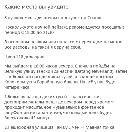
Прогулка по «Городу вечного сияния» — это путешествие
Какие места вы увидите
во времени. Архитектура династии Тан, ослепительный
свет и уличные шоу создают эффект полного присутствия
3 лучших мест для ночных прогулок по Сианю:
в истории.
Поскольку это ночной пейзаж, рекомендуется посещать в
период С 18:00 до 21:30
Зрелищное шоу фонтанов
В основном пешком или на такси с переходом на метро.
Грандиозное музыкальное фонтанное шоу на Северной
Все расходы на такси я беру на себя.
площади завораживает танцем воды и света
Цена 218 долларов.
(расписание уточняйте заранее)
Мы выйдем в 18:00 часов вечера. Сначала пойдём на
. А рядом — атмосферные бесплатные уличные
Великую улицу Танской династии (Datang Neverland), затем
выступления.
— к Большой пагоде диких гусей, и в конце посетим
Колокольную и Барабанную башни. На всё у нас будет
Гастрономическое приключение
четыре часа.
1.Большая пагода диких гусей — классическая
Ночной Мусульманский квартал — сердце
достопримечательность, где вечером перед храмом
гастрономической жизни. Погрузитесь в ароматы специй,
проходит масштабное музыкальное фонтанное
попробуйте легендарный
шоу.Фонтан не гарантирует, что каждый день будет.
Здесь около 45 минут
янроу паомо
и ощутите настоящий дух Сианя.
2.Пешеходная улица Да Тан Бу Е Чэн — главная точка