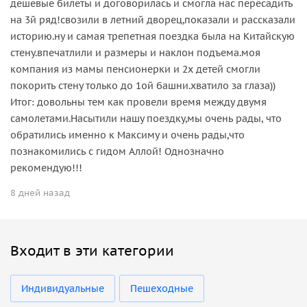
дешевые билеты и договорилась и смогла нас пересадить
на 3й ряд!свозили в летний дворец,показали и рассказали
историю.ну и самая трепетная поездка была на Китайскую
стену.впечатлили и размеры и наклон подъема.моя
компания из мамы пенсионерки и 2х детей смогли
покорить стену только до 1ой башни.хватило за глаза))
Итог: довольны тем как провели время между двумя
самолетами.Насытили нашу поездку,мы очень рады, что
обратились именно к Максиму и очень рады,что
познакомились с гидом Аллой! Однозначно
рекомендую!!!
8 дней назад
Входит в эти категории
Индивидуальные
Пешеходные