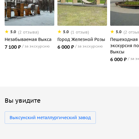
5.0
5.0
5.0
(2 отзыва)
(1 отзыв)
(2 отзы
Незабываемая Выкса
Город Железной Розы
Пешеходная
экскурсия по
7 100 ₽
за экскурсию
6 000 ₽
за экскурсию
Выксы
6 000 ₽
за э
Вы увидите
Выксунский металлургический завод