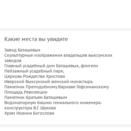
с святынями монастыря, его храмами и памятниками:
здесь, в Успенском храме, находится чудотворный образ
Иверской Божией Матери, ковчег с частицей мощей
Варнавы Гефсиманского, икона Николая Чудотворца с
частицей мощей.
Какие места вы увидите
Выкса — это город, где воплощал в жизнь свои
гениальные проекты русский инженер Владимир Шухов
Завод Баташевых
(1853-1939). Здесь ежегодно проходит фестиваль уличной
Скульптурные изображения владельцев выксунских
заводов
культуры "Арт-Овраг". Его объекты, расположенные на
Главный усадебный дом Баташевых, флигели
территории города, также входят в экскурсионный
Пейзажный усадебный парк,
маршрут. Экскурсия рассчитана на самые разные
Церковь Рождества Христова
Иверский Выксунский женский монастырь
возрастные категории. В Выксе есть музей истории
Памятник Преподобному Варнаве Гефсиманскому
Акционерного общества «Выксунский металлургический
Площадь Революции
завод», один из лучших провинциальных музеев
Памятник братьям Баташевым
Водонапорную башню гениального инженера-
Нижегородской области, который можно посетить
конструктора В.Г. Шухова
опционально
Храм Иоанна Богослова