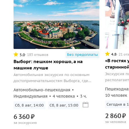
4.8
21 от
Без предоплаты
5.0
185 отзывов
«В гостях 
Выборг: пешком хорошо, а на
старинной
машине лучше
Экскурсия п
Автомобильная экскурсия по основным
располагает
достопримечательностям Выборга, где
трехсотлетн
путешественники смогут увидеть: Круглую
Пешеходна
Автомобильно-пешеходная
архитектуры
башню, Ратушу, Рыночную площадь,
10 человек
Индивидуальная
4 человека
3 ч.
дивного инт
средневековую башню Святого Олафа и
старины с м
Сегодня в 1
многое другое
Сб, 8 авг, 14:00
Сб, 8 авг, 15:00
приготовле
2
860
₽
6
360
₽
блюда!
за человека
за экскурсию