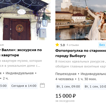
зыв
Без
5.0
4 отзыва
у Валли»: экскурсия по
Фотопрогулка по старинн
 квартире
городу Выборгу
о квартире-музею, которая
В поисках идеальных ракурсов
ся в уникальном доме с
обойдем главные визитные кар
ей историей – памятнике
города, вы узнаете любопытны
я
Индивидуальная
Пешеходная
Индивидуальн
 федерального значения. Обзор
исторические факты и попробу
2 ч.
4 человека
1 ч. 30 мин.
ерьера и различных предметов
лакомства.
астер-классом по
3:00
Сегодня в 14:00
Вт, 1 сен, 09:00
Вт, 1 сен, 10:
нию необычного финского
15
000
₽
за экскурсию