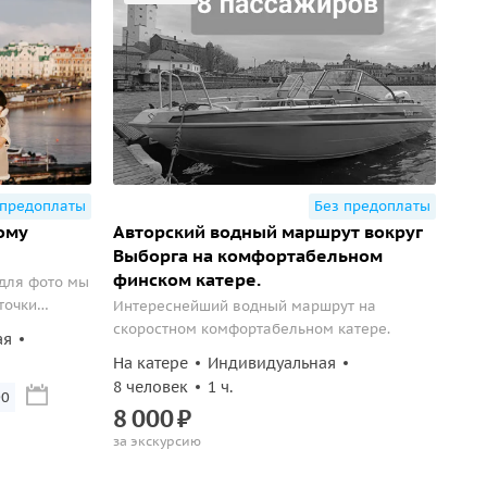
 предоплаты
Без предоплаты
ому
Авторский водный маршрут вокруг
Выборга на комфортабельном
финском катере.
 для фото мы
точки
Интереснейший водный маршрут на
е
скоростном комфортабельном катере.
ая
ете местные
На катере
Индивидуальная
8 человек
1 ч.
00
8
000
₽
за экскурсию