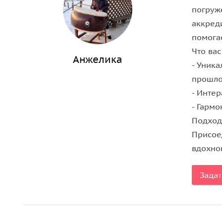
погруж
аккред
помога
Что вас
Анжелика
- Уник
прошло
- Инте
- Гармо
Подходи
Присоед
вдохно
Задат