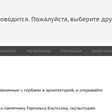
оводится. Пожалуйста, выберите дру
Стоимость
Что включено
Расписание
Какие мест
связанные с гербами и архитектурой, и открывайте
 памятнику Торгильсу Кнутссону, скульптурам