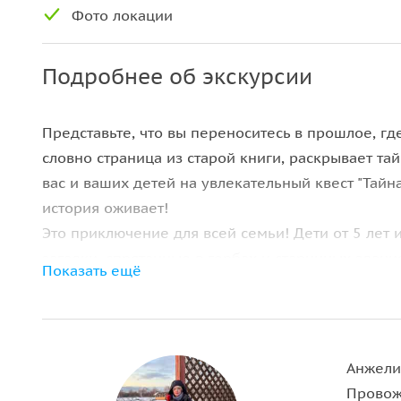
Фото локации
Подробнее об экскурсии
Представьте, что вы переноситесь в прошлое, гд
словно страница из старой книги, раскрывает тай
вас и ваших детей на увлекательный квест "Тайн
история оживает!
Это приключение для всей семьи! Дети от 5 лет 
загадки, спрятанные в гербах и старинных здани
Показать ещё
Анжели
Провож