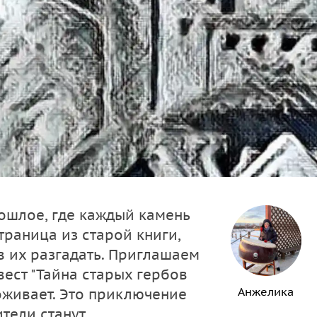
рошлое, где каждый камень
траница из старой книги,
ов их разгадать. Приглашаем
вест "Тайна старых гербов
Анжелика
оживает. Это приключение
ители станут