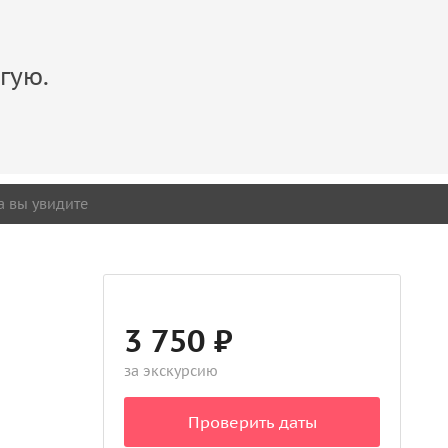
гую.
а вы увидите
3 750 ₽
за экскурсию
Проверить даты