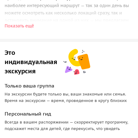
наиболее интересующий маршрут — так за один день вы
можете осмотреть как несколько локаций сразу, так и
остановить внимание на одной из них — мы предлагаем
Показать ещё
вам
несколько вариантов на выбор
.
Успенский Дивногорский монастырь
Это
Среди впечатляющих меловых столбов скрыт Успенский
Дивногорский монастырь — одна из самых необычных
индивидуальная
святынь России. Здесь находится древний
пещерный храм
экскурсия
Иоанна Предтечи
, высеченный в скале ещё в 1652 году. С
высоты монастыря открываются живописные виды на
Только ваша группа
слияние рек Дон и Тихая Сосна.
На экскурсии будете только вы, ваши знакомые или семья.
Время на экскурсии — время, проведенное в кругу близких
Костомаровский Спасский пещерный монастырь
Персональный гид
Костомаровский Спасский пещерный монастырь
поразительно напоминает окрестности Иерусалима. Не
Всегда в вашем распоряжении — скорректирует программу,
подскажет места для детей, где перекусить, что увидеть
случайно паломники называли его «Новым
Иерусалимом». Главная жемчужина монастыря —