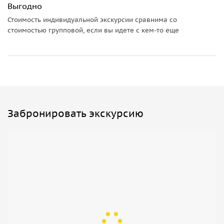
Выгодно
Спасский пещерный храм
, крупнейший в Костомаровских
Стоимость индивидуальной экскурсии сравнима со
подземельях. Этот уникальный комплекс включает кельи,
стоимостью групповой, если вы идете с кем-то еще
усыпальницу и двухалтарный храм, освящённый во имя
Спаса Нерукотворного.
Забронировать экскурсию