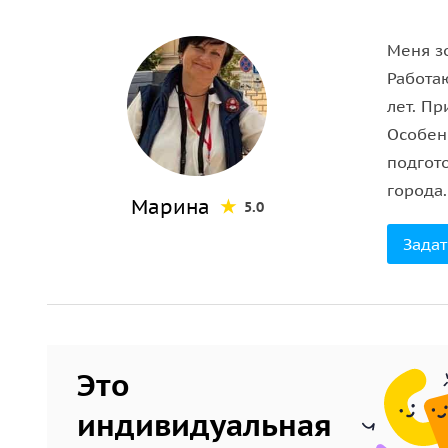
Меня зо
Работа
лет. П
Особен
подгот
города.
Марина
5.0
Задат
Это
индивидуальная