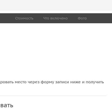
Стоимость
Что включено
Фото
овать место через форму записи ниже и получить
вать