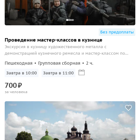
Без предоплаты
Проведение мастер-классов в кузнице
Экскурсия в кузницу художественного металла с
демонстрацией кузнечного ремесла и мастер-классом по
изготовлению собственного кованого сувенира
Пешеходная
Групповая сборная
2 ч.
Завтра в 10:00
Завтра в 11:00
700
₽
за человека