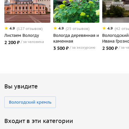
4.9
4.9
4.9
(127 отзывов)
(25 отзывов)
(42 отз
Листаем Вологду
Вологда деревянная и
Вологодский
каменная
Ивана Грозн
2 200 ₽
за человека
3 500 ₽
за экскурсию
2 500 ₽
за ч
Вы увидите
Вологодский кремль
Входит в эти категории