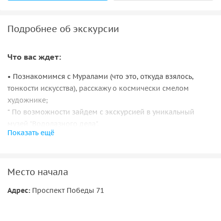
Подробнее об экскурсии
Что вас ждет:
• Познакомимся с Муралами (что это, откуда взялось,
тонкости искусства), расскажу о космически смелом
художнике;
* По возможности зайдем с экскурсией в уникальный
музей "Водолазного дела".
Показать ещё
• Звездная женская баскетбольная команда Чеваката —
гордость вологжан. История названия.
• Какие сложности возникли с оформлением мурала на
Место начала
центральном офисе команды?
• Как связаны баскетбол и космос?
Адрес:
Проспект Победы 71
• Прогуляемся до октябрьского сквера, где расположилась
целая плеяда удивительных геройских памятников.
• Расскажу невероятную историю побега из концлагеря.