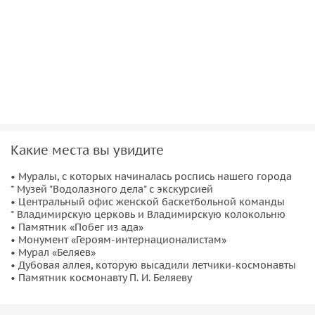
• Посмотрим еще один космический мурал, поговорим о
знаменитом космонавте-земляке.
• Пройдемся в тени дубовой аллеи, которую посадили
известные летчики-космонавты.
• Присядем отдохнуть на лавочках у памятника Беляеву
Павлу Ивановичу.
Обещаю, вы уйдете с космическими впечатлениями!
Какие места вы увидите
• Муралы, с которых начиналась роспись нашего города
* Музей "Водолазного дела" с экскурсией
• Центральный офис женской баскетбольной команды
* Владимирскую церковь и Владимирскую колокольню
• Памятник «Побег из ада»
• Монумент «Героям-интернационалистам»
• Мурал «Беляев»
• Дубовая аллея, которую высадили летчики-космонавты
• Памятник космонавту П. И. Беляеву