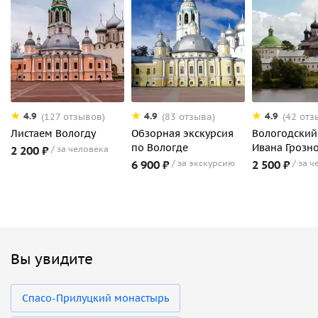
4.9
4.9
4.9
(127 отзывов)
(83 отзыва)
(42 отз
Листаем Вологду
Обзорная экскурсия
Вологодский
по Вологде
Ивана Грозн
2 200 ₽
за человека
6 900 ₽
за экскурсию
2 500 ₽
за ч
Вы увидите
Спасо-Прилуцкий монастырь