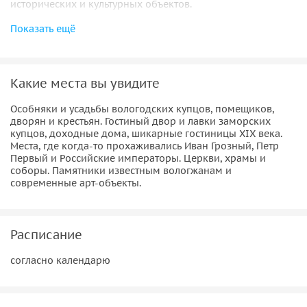
исторических и культурных объектов.
Показать ещё
На ознакомительной прогулке вы узнаете:
— почему Вологду нередко величали «форточкой в
Европу» до строительства Петербурга;
Какие места вы увидите
— о возведении Вологодского кремля самим Иваном
Особняки и усадьбы вологодских купцов, помещиков,
Грозным, желавшим основать столицу именно здесь;
дворян и крестьян. Гостиный двор и лавки заморских
— какое место носило название «Площадь борьбы со
купцов, доходные дома, шикарные гостиницы XIX века.
спекулянтами» и почему;
Места, где когда-то прохаживались Иван Грозный, Петр
Первый и Российские императоры. Церкви, храмы и
— где проживал прообраз агента 007;
соборы. Памятники известным вологжанам и
— предания и увлекательные истории о городе и
современные арт-объекты.
горожанах, а также немало других интересных фактов и
гипотез.
Расписание
согласно календарю