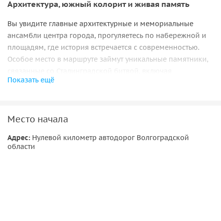
Архитектура, южный колорит и живая память
Вы увидите главные архитектурные и мемориальные
ансамбли центра города, прогуляетесь по набережной и
площадям, где история встречается с современностью.
Особое место в маршруте займут уникальные памятники,
связанные со Сталинградской битвой, включая
Показать ещё
пережившие войну здания и символы стойкости.
Легенды, руины и музейная панорама
Место начала
Мы познакомимся с послевоенной архитектурой, вдохнём
южный колорит современного Волгограда и пройдём по
Адрес:
Нулевой километр автодорог Волгоградской
области
местам, где каждый камень хранит память о прошлом.