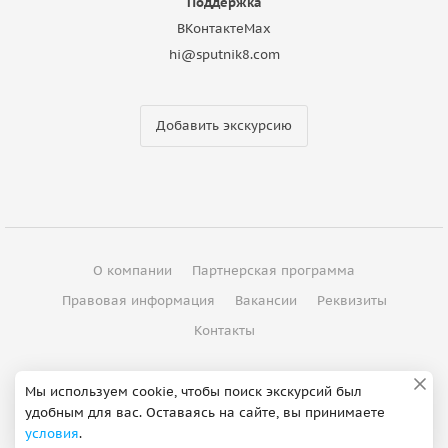
Поддержка
ВКонтакте
Max
hi@sputnik8.com
Добавить экскурсию
О компании
Партнерская программа
Правовая информация
Вакансии
Реквизиты
Контакты
©
2012 - 2026
ООО "Спутник"
Мы используем cookie, чтобы поиск экскурсий был
удобным для вас. Оставаясь на сайте, вы принимаете
Сделано в Петербурге
условия
.