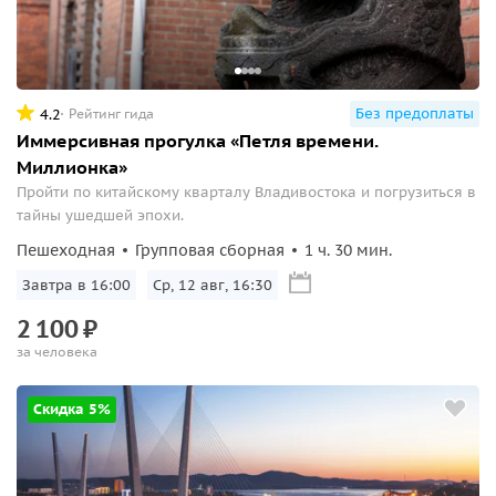
Без предоплаты
4.2
Рейтинг гида
Иммерсивная прогулка «Петля времени.
Миллионка»
Пройти по китайскому кварталу Владивостока и погрузиться в
тайны ушедшей эпохи.
Пешеходная
Групповая сборная
1 ч. 30 мин.
Завтра в 16:00
Ср, 12 авг, 16:30
2
100
₽
за человека
Скидка 5%