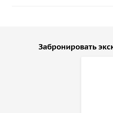
оборудованное подземелье батареи. Под к
этажей уходят на глубину 25 метров;
форт Поспелова
и его лабиринт — с сопки ф
часть Владивостока, кампус ДВФУ, Приморск
гору Вятлина
— тут был расположен пункт у
полюбуемся живописными видами на окрест
Забронировать экс