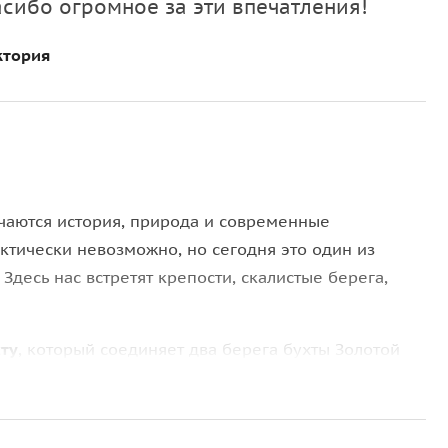
сибо огромное за эти впечатления!
ктория
ечаются история, природа и современные
актически невозможно, но сегодня это один из
Здесь нас встретят крепости, скалистые берега,
ту
, который соединяет два берега бухты Золотой
остью 3100 метров. Под нами
пролив Босфор
ова Русский. Первой остановкой на острове
ейших фортификационных сооружений