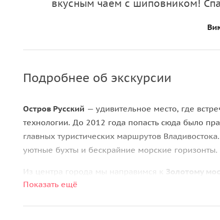
вкусным чаем с шиповником! Спа
Ви
Подробнее об экскурсии
Остров Русский
— удивительное место, где встр
технологии. До 2012 года попасть сюда было пр
главных туристических маршрутов Владивостока. 
уютные бухты и бескрайние морские горизонты.
Из центра города мы направимся к
Золотому мос
Показать ещё
Рог. Затем проедем по
Русскому мосту
протяженн
Восточный
, а впереди уже виднеются сопки остр
станет
Новосильцевская батарея
— одно из стар